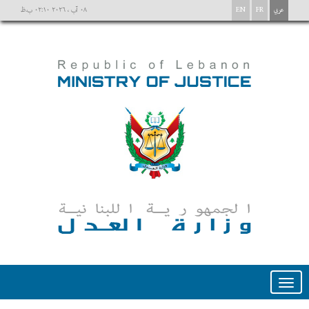
عربي
FR
EN
٠٨ آب ، ٢٠٢٦ ٠٢:١٠ ب.ظ
Toggle
navigation