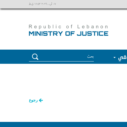
٠٧ آب ، ٢٠٢٦ ١١:٤٣ ق.ظ
وقي
رجوع