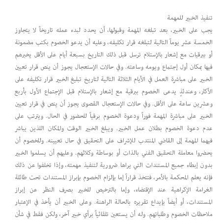
تنفيذ الخبير للمهمة
يجب على الخبير، بعد تبلغه المهمة وقبولها، أن يحدد لبدء عمله تاريخاً لا يتجاوز
الخمسة عشر يوماً التالية لتبلغه قرار تكليفه، وعليه أن يدعو الخصوم بكتب مضمونة
أو ببرقيات مع إشعار بالإستلام ترسل قبل ذلك التاريخ بسبعة أيام على الأقل يخبرهم
فيها بمكان أول إجتماع ويومه وساعته. وفي حالات الإستعجال يجوز أن ينص قرار تعيين
الخبير على مباشرة العمل في الأيام الثلاثة التالية لتاريخ تبليغ الخبير قرار تكليفه على
الأكثر، وعندئذٍ يدعى الخصوم ببرقية مع إشعار بالإستلام قبل الإجتماع الأول بأربع
وعشرين ساعة على الأقل. وفي حالات الإستعجال القصوى يجوز أن ينص في قرار تعيين
الخبير على مباشرة المهمة فوراً ودعوة الخصوم برقياً للحضور في الحال. ويترتب على
عدم دعوة الخصوم بطلان عمل الخبير. ويبلغ الخبير الوقت والمكان اللذين يباشر
فيهما المهمة إلى القاضي المنتدب للإشراف على التحقيق في حال تعيينه. وللخصوم أن
يحضروا معاملة التحقيق الفني بالذات أو بوساطة وكلائهم. وعليهم أن يسلموا الخبير
بدون إبطاء جميع المستندات التي يراها ضرورية لتنفيذ مهمته، وإذا تخلفوا عن ذلك
فإنه يعلم المحكمة بالأمر، فتتخذ قراراً إما بإلزام الخصوم بإبراز المستندات تحت طائلة
الغرامة الإكراهية عند الإقتضاء، وإما بالترخيص للخبير بصرف النظر عن إبراز
المستندات، أو أيضاً بإيداع تقريره بالحالة الراهنة. وعلى الخبير أن يأخذ في الإعتبار
ملاحظات الخصوم وطلباتهم. وله أن يستعين تلقائياً برأي خبير آخر، ولكن فقط في شأن