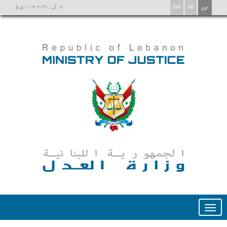
عربي
FR
EN
٠٨ آب ، ٢٠٢٦ ١٠:١٩ ق.ظ
Toggle
navigation