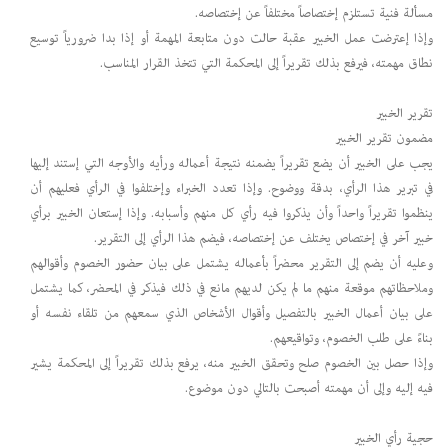
مسألة فنية تستلزم إختصاصاً مختلفاً عن إختصاصه.
وإذا إعترضت عمل الخبير عقبة حالت دون متابعة المهمة أو إذا بدا ضرورياً توسيع
نطاق مهمته، فيرفع بذلك تقريراً إلى المحكمة التي تتخذ القرار المناسب.
تقرير الخبير
مضمون تقرير الخبير
يجب على الخبير أن يضع تقريراً يضمنه نتيجة أعماله ورأيه والأوجه التي إستند إليها
في تبرير هذا الرأي، بدقة ووضوح. وإذا تعدد الخبراء وإختلفوا في الرأي فعليهم أن
ينظموا تقريراً واحداً وأن يذكروا فيه رأي كل منهم وأسبابه. وإذا إستعان الخبير برأي
خبير آخر في إختصاص يختلف عن إختصاصه، فيضم هذا الرأي إلى التقرير.
وعليه أن يضم إلى التقرير محضراً بأعماله يشتمل على بيان حضور الخصوم وأقوالهم
وملاحظاتهم موقعة منهم ما لم يكن لديهم مانع في ذلك فيذكر في المحضر، كما يشتمل
على بيان أعمال الخبير بالتفصيل وأقوال الأشخاص الذي سمعهم من تلقاء نفسه أو
بناءً على طلب الخصوم، وتواقيعهم.
وإذا حصل بين الخصوم صلح وتحقق الخبير منه، يرفع بذلك تقريراً إلى المحكمة يشير
فيه إليه وإلى أن مهمته أصبحت بالتالي دون موضوع.
حجية رأي الخبير