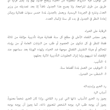
من توافرت فيه الشروط المطلوبة من الخبراء ويضع جدولاً بهم ولا يقبل قراره أي
طريق من طرق المراجعة. ولا يصبح هذا الجدول نافذاً إلا بعد تصديقه من وزير
العدل ونشره في الجريدة الرسمية. ويعمل بالجدول لمدة خمس سنوات قضائية ويمكن
إعادة النظر في الجدول في بدء كل سنة لإكمال العدد.
الرقابة على الخبراء
يعين مجلس القضاء الأعلى في مطلع كل سنة قضائية هيئة تأديبية مؤلفة من ثلاثة
قضاة للنظر في كل شكوى من الخصوم أو طلب من النيابات العامة أو من رؤساء
المحاكم أو هيئة التفتيش القضائي موجهة ضد الخبراء، ولهذه الهيئة بعد سماعهم عند
الإقتضاء أما تنبيههم وإما إنزال العقوبات التأديبية الآتية بحقهم:
1- التأنيب.
2- التوقيف عن العمل لمدة أقصاها سنة.
3- الشطب من الجدول.
رد الخبير وإستبداله
أسباب الرد
يجوز رد الخبير للأسباب ذاتها التي تبرر رد القاضي. وإذا كان الخبير شخصاً معنوياً،
يجوز أن يوجه طلب الرد بوجه الشخص المعنوي ذاته، كما يجوز أن يوجه بوجه