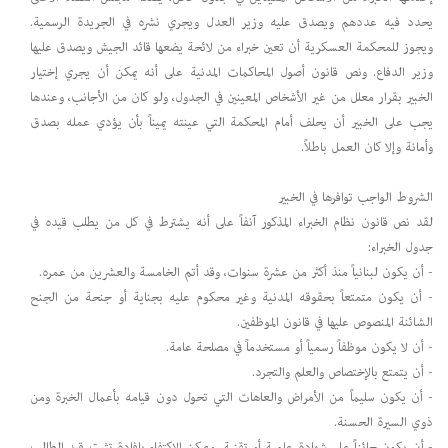
يحدد فيه عددهم ويصدق عليه وزير العدل ويجري نشره في الجريدة الرسمية.
ويجوز للمحكمة العسكرية أن تعين خبراء من لائحة يضعها قائد الجيش ويصدق عليها
وزير الدفاع. ونص قانون أصول المحاكمات المدنية على أنه يمكن أن يجري إختيار
الخبير بقرار معلل من غير الأشخاص المعينين في الجدول، ولو كان من الأجانب، وعندها
يجب على الخبير أن يحلف أمام المحكمة التي عينته يميناً بأن يؤدي عمله بصدق
وأمانة وإلا كان العمل باطلاً.
الشروط الواجب توافرها في الخبير
لقد نص قانون نظام الخبراء المذكور آنفاً على أنه يشترط في كل من يطلب قيده في
جدول الخبراء:
- أن يكون لبنانياً منذ أكثر من عشرة سنوات، وقد أتم الخامسة والعشرين من عمره.
- أن يكون متمتعاً بحقوقه المدنية وغير محكوم عليه بجناية أو جنحة من الجنح
الشائنة المنصوص عليها في قانون الموظفين.
- أن لا يكون موظفاً رسمياً أو مستخدماً في مصلحة عامة.
- أن يتمتع بالإختصاص والعلم والتجرد.
- أن يكون سليماً من الأمراض والعاهات التي تحول دون قيامه بأعمال الخبرة ومن
ذوي السيرة الحسنة.
- أن يكون حائزاً على شهادة علمية أو تقنية، ويمكن الإكتفاء بإفادة تثبت قيد الطالب