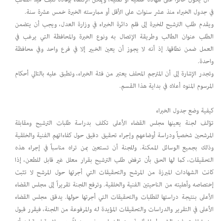
في جدول الخبراء منذ عشر سنوات على الأقل أو ممارسته الخبرة خمس عشرة سنة.
ويقدم طلب الترشيح للخبرة إلى قلم دائرة الخبراء في وزارة العدل، ويجب أن يتضمن
الطلب عنوان الطالب وطريقة الإتصال به ونوع الخبرة والمحافظة التي يرغب في
العمل ضمن نطاقها. إذ أنه لا يجوز أن يعين الخبير إلا في فرع واحد وفي محافظة
واحدة.
وتجدر الإشارة إلى أن المترجم المحلف يعتبر من فئة الخبراء، وتطبق عليه بالتالي أحكام
المرسوم المنوه أعلاه في بداية هذا القسم.
كيفية وضع جدول الخبراء
تؤلف لجنة يعينها مجلس القضاء الأعلى تكلف بدراسة طلبات الترشيح ومقابلة
المرشحين شخصياً ودراسة أوضاعهم وإجراء تحقيق دقيق حول كفاءاتهم الفنية والخلقية
وذلك بجميع الوسائل الممكنة. وللجنة أن تستعين بمن تراه مناسباً في إجراء هذه
التحقيقات، كما لها الحق بأن ترفض طلب الترشيح بقرار معلل غير قابل للطعن، إذا
كانت الشهادات المبرزة من المرشح والتحقيقات التي أجرتها حول المرشح لا تثبت
إختصاصه وأهليته من الناحيتين الفنية والخلقية. وترفع اللجنة تقريراً إلى مجلس القضاء
الأعلى بنتيجة دراستها للطلبات والتحقيقات التي أجرتها حولها. يدقق مجلس القضاء
الأعلى في التقرير والدراسات والتحقيقات المؤيدة له والمرفوعة من اللجنة، فيقرر قبول