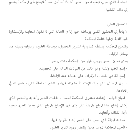
الجلسة الذي يجب توقيعه من الخبير. أما إذا أعطيت خطياً فتودع قلم المحكمة وتضم
إلى ملف القضية.
التحقيق الفني
لا يلجأ إلى التحقيق الفني بوساطة خبير إلا في الحالة التي لا تكون المعاينة والإستشارة
فيها كافية لإنارة قناعة المحكمة.
وتتمتع المحكمة بسلطة تقديرية لتقرير التحقيق، بوساطة الخبير، بإعتباره وسيلة من
وسائل الإثبات.
ويتم تعيين الخبير بموجب قرار من المحكمة يشتمل على:
- إسم الخبير ولقبه وغير ذلك من البيانات الدالة على شخصيته.
- إسم القاضي المنتدب للإشراف على أعماله عند الإقتضاء.
- بيان المسائل التي يراد الإستعانة بخبرته فيها، والتدابير العاجلة التي يرخص له في
إتخاذها.
- المبلغ الواجب إيداعه صندوق المحكمة لحساب نفقات الخبير وأتعابه والخصم الذي
يكلف إيداع هذا المبلغ والمهلة التي يتم فيها الإيداع والمبلغ الذي يجوز للخبير سحبه
لأجل نفقاته وأتعابه.
- تحديد المهلة التي يجب على الخبير إيداع تقريره فيها.
- تأجيل المحاكمة لموعد معين بإنتظار ورود تقرير الخبير.