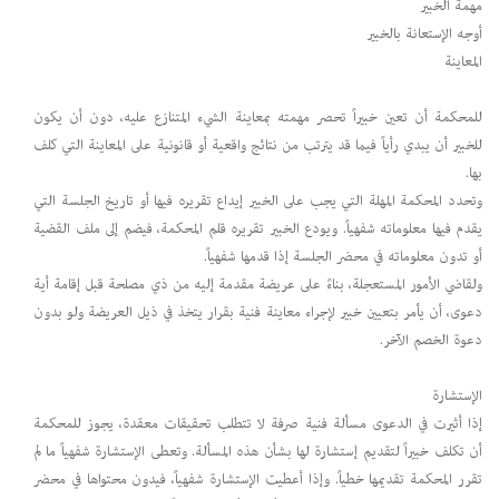
مهمة الخبير
أوجه الإستعانة بالخبير
المعاينة
للمحكمة أن تعين خبيراً تحصر مهمته بمعاينة الشيء المتنازع عليه، دون أن يكون
للخبير أن يبدي رأياً فيما قد يترتب من نتائج واقعية أو قانونية على المعاينة التي كلف
بها.
وتحدد المحكمة المهلة التي يجب على الخبير إيداع تقريره فيها أو تاريخ الجلسة التي
يقدم فيها معلوماته شفهياً. ويودع الخبير تقريره قلم المحكمة، فيضم إلى ملف القضية
أو تدون معلوماته في محضر الجلسة إذا قدمها شفهياً.
ولقاضي الأمور المستعجلة، بناءً على عريضة مقدمة إليه من ذي مصلحة قبل إقامة أية
دعوى، أن يأمر بتعيين خبير لإجراء معاينة فنية بقرار يتخذ في ذيل العريضة ولو بدون
دعوة الخصم الآخر.
الإستشارة
إذا أثيرت في الدعوى مسألة فنية صرفة لا تتطلب تحقيقات معقدة، يجوز للمحكمة
أن تكلف خبيراً لتقديم إستشارة لها بشأن هذه المسألة. وتعطى الإستشارة شفهياً ما لم
تقرر المحكمة تقديمها خطياً. وإذا أعطيت الإستشارة شفهياً، فيدون محتواها في محضر