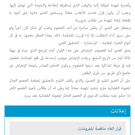
وأهمية المهمة الموكلة إليه والوقت الذي إستغرقه إنفاذها والنتيجة التي توصل إليها.
ويجب أن يكون قرار تحديد الأتعاب معللاً. ويستحق الخبير علاوة على أجره ما
إقتضاه إنفاذ المهمة من نفقات ضرورية.
ويحظر على الخبير أن يتلقى مباشرة من أحد الخصوم وتحت أي شكل كان، أجراً ولو
على سبيل أداء النفقات، إلا إذا قررت المحكمة ذلك. وهذا الحظر معمول به في كل
أنواع الخبرة: المعاينة – الإستشارة – التحقيق الفني.
يحق للخبير كما للخصوم، الإعتراض على هذا القرار أمام المرجع الذي عينه في مهلة
ثلاثة أيام من تاريخ التبليغ. ويقدم الإعتراض بموجب إستدعاء إلى قلم المحكمة، فتفصل
فيه في غرفة المذاكرة بعد دعوة الخصوم، ويكون الحكم الصادر بنتيجة الإعتراض غير
خاضع لأي طريق من طرق الطعن.
على أن الخبير المقيد في الجدول والذي يكلف القيام بالتحقيق لمصلحة الخصم الحائز
المعونة القضائية ملزم بتنفيذ المهمة مجاناً. إنما يبقى له أن يطالب بأجره الخصم الآخر
إذا حكم عليه بنفقات الدعوى أو الخصم الحائز المعونة القضائية بعد يسره.
إعلانات
قرار الغاء مناقصة المفروشات