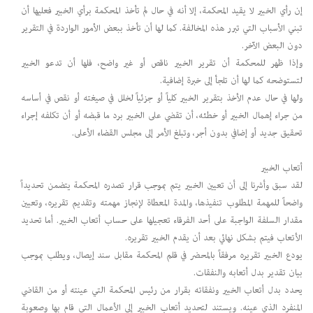
إن رأي الخبير لا يقيد المحكمة، إلا أنه في حال لم تأخذ المحكمة برأي الخبير فعليها أن
تبني الأسباب التي تبرر هذه المخالفة. كما لها أن تأخذ ببعض الأمور الواردة في التقرير
دون البعض الآخر.
وإذا ظهر للمحكمة أن تقرير الخبير ناقص أو غير واضح، فلها أن تدعو الخبير
لتستوضحه كما لها أن تلجأ إلى خبرة إضافية.
ولها في حال عدم الأخذ بتقرير الخبير كلياً أو جزئياً لخلل في صيغته أو نقص في أساسه
من جراء إهمال الخبير أو خطئه، أن تقضي على الخبير برد ما قبضه أو أن تكلفه إجراء
تحقيق جديد أو إضافي بدون أجر، وتبلغ الأمر إلى مجلس القضاء الأعلى.
أتعاب الخبير
لقد سبق وأشرنا إلى أن تعيين الخبير يتم بموجب قرار تصدره المحكمة يتضمن تحديداً
واضحاً للمهمة المطلوب تنفيذها، والمدة المعطاة لإنجاز مهمته وتقديم تقريره، وتعيين
مقدار السلفة الواجبة على أحد الفرقاء تعجيلها على حساب أتعاب الخبير. أما تحديد
الأتعاب فيتم بشكل نهائي بعد أن يقدم الخبير تقريره.
يودع الخبير تقريره مرفقاً بالمحضر في قلم المحكمة مقابل سند إيصال، ويطلب بموجب
بيان تقدير بدل أتعابه والنفقات.
يحدد بدل أتعاب الخبير ونفقاته بقرار من رئيس المحكمة التي عينته أو من القاضي
المنفرد الذي عينه. ويستند لتحديد أتعاب الخبير إلى الأعمال التي قام بها وصعوبة