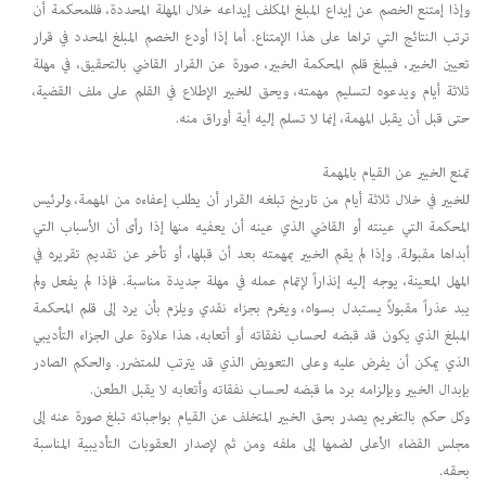
وإذا إمتنع الخصم عن إيداع المبلغ المكلف إيداعه خلال المهلة المحددة، فللمحكمة أن
ترتب النتائج التي تراها على هذا الإمتناع. أما إذا أودع الخصم المبلغ المحدد في قرار
تعيين الخبير، فيبلغ قلم المحكمة الخبير، صورة عن القرار القاضي بالتحقيق، في مهلة
ثلاثة أيام ويدعوه لتسليم مهمته، ويحق للخبير الإطلاع في القلم على ملف القضية،
حتى قبل أن يقبل المهمة، إنما لا تسلم إليه أية أوراق منه.
تمنع الخبير عن القيام بالمهمة
للخبير في خلال ثلاثة أيام من تاريخ تبلغه القرار أن يطلب إعفاءه من المهمة، ولرئيس
المحكمة التي عينته أو القاضي الذي عينه أن يعفيه منها إذا رأى أن الأسباب التي
أبداها مقبولة. وإذا لم يقم الخبير بمهمته بعد أن قبلها، أو تأخر عن تقديم تقريره في
المهل المعينة، يوجه إليه إنذاراً لإتمام عمله في مهلة جديدة مناسبة. فإذا لم يفعل ولم
يبد عذراً مقبولاً يستبدل بسواه، ويغرم بجزاء نقدي ويلزم بأن يرد إلى قلم المحكمة
المبلغ الذي يكون قد قبضه لحساب نفقاته أو أتعابه، هذا علاوة على الجزاء التأديبي
الذي يمكن أن يفرض عليه وعلى التعويض الذي قد يترتب للمتضرر. والحكم الصادر
بإبدال الخبير وبإلزامه برد ما قبضه لحساب نفقاته وأتعابه لا يقبل الطعن.
وكل حكم بالتغريم يصدر بحق الخبير المتخلف عن القيام بواجباته تبلغ صورة عنه إلى
مجلس القضاء الأعلى لضمها إلى ملفه ومن ثم لإصدار العقوبات التأديبية المناسبة
بحقه.