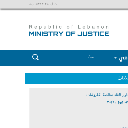
٠٦ آب ، ٢٠٢٦ ٠٥:٣١ ب.ظ
وقي
لانات
قرار الغاء مناقصة المفروشات
٠٧ تموز ، ٢٠٢٦