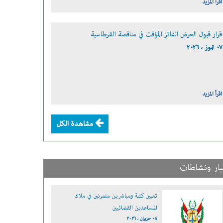
اقرأ المزيد
قرار قبول العرض الفائز المؤقت في مناقصة القرطاسية
٠٧ تموز ، ٢٠٢٦
اقرأ المزيد
مشاهدة الكل
بار ونشاطات
تعيين كتبة ومباشرين متمرنين في ملاك
المساعدين القضائيين
٠٤ حزيران ، ٢٠٢٦