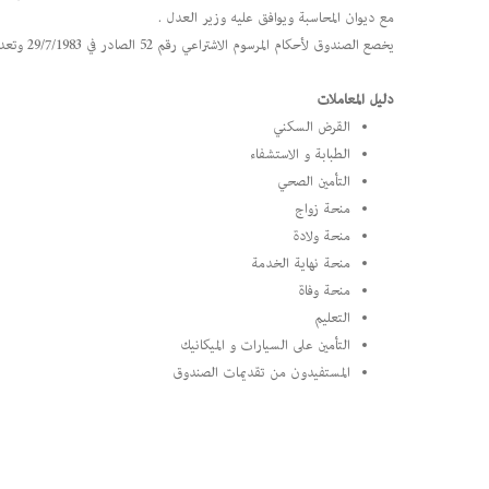
مع ديوان المحاسبة ويوافق عليه وزير العدل .
يخصع الصندوق لأحكام المرسوم الاشتراعي رقم 52 الصادر في 29/7/1983 وتعديلاته ولأحكام أنظمته الخاصة دون سواها.
دليل المعاملات
القرض السكني
الطبابة و الاستشفاء
التأمين الصحي
منحة زواج
منحة ولادة
منحة نهاية الخدمة
منحة وفاة
التعليم
التأمين على السيارات و الميكانيك
المستفيدون من تقديمات الصندوق