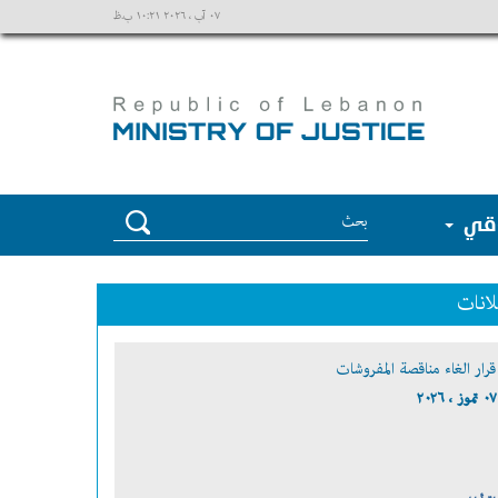
٠٧ آب ، ٢٠٢٦ ١٠:٢١ ب.ظ
وقي
لانات
قرار الغاء مناقصة المفروشات
٠٧ تموز ، ٢٠٢٦