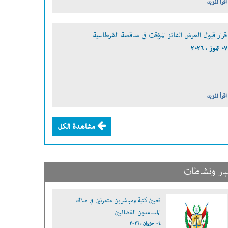
اقرأ المزيد
قرار قبول العرض الفائز المؤقت في مناقصة القرطاسية
٠٧ تموز ، ٢٠٢٦
اقرأ المزيد
مشاهدة الكل
بار ونشاطات
تعيين كتبة ومباشرين متمرنين في ملاك
المساعدين القضائيين
٠٤ حزيران ، ٢٠٢٦