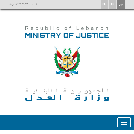
عربي
FR
EN
٠٩ آب ، ٢٠٢٦ ٠٣:٢٤ ق.ظ
Toggle
navigation