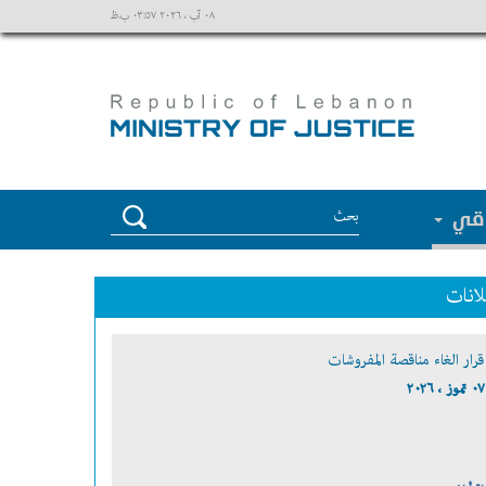
٠٨ آب ، ٢٠٢٦ ٠٣:٥٧ ب.ظ
وقي
لانات
قرار الغاء مناقصة المفروشات
٠٧ تموز ، ٢٠٢٦