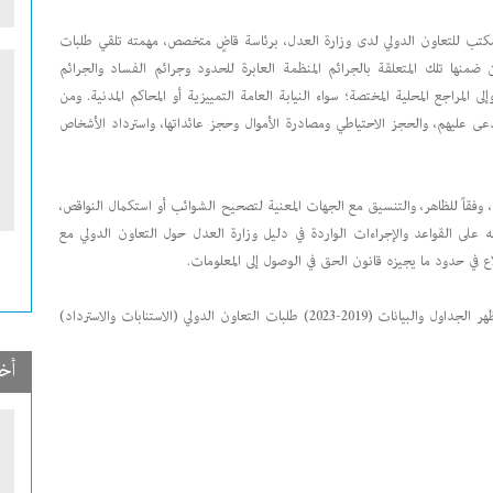
قرار عن وزيرة العدل برقم 53/1 أنشئ بموجبه مكتب للتعاون الدولي لدى وزارة العدل، برئاسة قاضٍ متخصص، مهمته تلقي طلبات
ومن ضمنها تلك المتعلقة بالجرائم المنظمة العابرة للحدود وجرائم الفساد والجرائم
المراجع المحلية المختصة؛ سواء النيابة العامة التمييزية أو المحاكم المدنية. ومن
دعى عليهم، والحجز الاحتياطي ومصادرة الأموال وحجز عائداتها، واسترداد الأشخاص
 وفقاً للظاهر، والتنسيق مع الجهات المعنية لتصحيح الشوائب أو استكمال النواقص،
 عمله على القواعد والإجراءات الواردة في دليل وزارة العدل حول التعاون الدولي مع
طلاع في حدود ما يجيزه قانون الحق في الوصول إلى المعلومات.
يتتبّع المكتب (Tracking) الطلبات من وإلى الجهات الأجنبية والمحلية، وتظهر الجداول والبيانات (2019-2023) طلبات التعاون الدولي (الاستنابات والاسترداد)
أخ