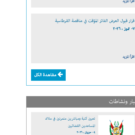
اقرأ المزيد
قرار قبول العرض الفائز المؤقت في مناقصة القرطاسية
٠٧ تموز ، ٢٠٢٦
اقرأ المزيد
مشاهدة الكل
بار ونشاطات
تعيين كتبة ومباشرين متمرنين في ملاك
المساعدين القضائيين
٠٤ حزيران ، ٢٠٢٦