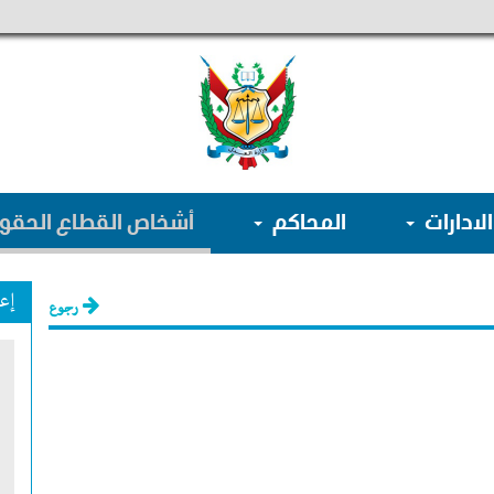
الادارات
المحاكم
أشخاص القطاع الحق
إع
رجوع