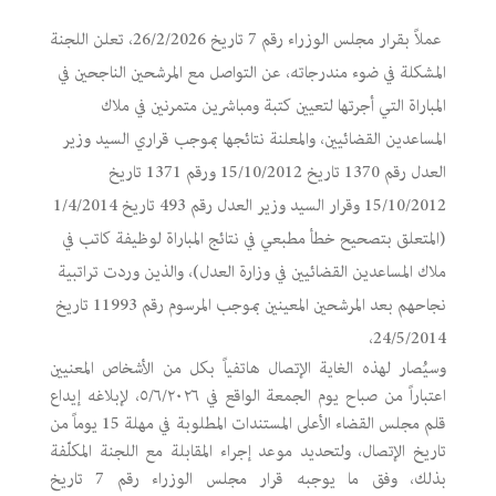
عملاً بقرار مجلس الوزراء رقم 7 تاريخ 26/2/2026، تعلن اللجنة
المشكلة في ضوء مندرجاته، عن التواصل مع المرشحين الناجحين في
المباراة التي أجرتها لتعيين كتبة ومباشرين متمرنين في ملاك
المساعدين القضائيين، والمعلنة نتائجها بموجب قراري السيد وزير
العدل رقم 1370 تاريخ 15/10/2012 ورقم 1371 تاريخ
15/10/2012 وقرار السيد وزير العدل رقم 493 تاريخ 1/4/2014
(المتعلق بتصحيح خطأ مطبعي في نتائج المباراة لوظيفة كاتب في
ملاك المساعدين القضائيين في وزارة العدل)، والذين وردت تراتبية
نجاحهم بعد المرشحين المعينين بموجب المرسوم رقم 11993 تاريخ
24/5/2014،
وسيُصار لهذه الغاية الإتصال هاتفياً بكل من الأشخاص المعنيين
اعتباراً من صباح يوم الجمعة الواقع في ٥/٦/٢٠٢٦، لإبلاغه إيداع
قلم مجلس القضاء الأعلى المستندات المطلوبة في مهلة 15 يوماً من
تاريخ الإتصال، ولتحديد موعد إجراء المقابلة مع اللجنة المكلّفة
بذلك، وفق ما يوجبه قرار مجلس الوزراء رقم 7 تاريخ