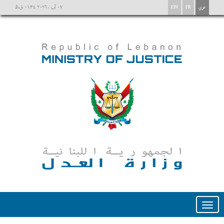
عربي
FR
EN
٠٧ آب ، ٢٠٢٦ ٠١:٣٤ ق.ظ
Toggle
navigation