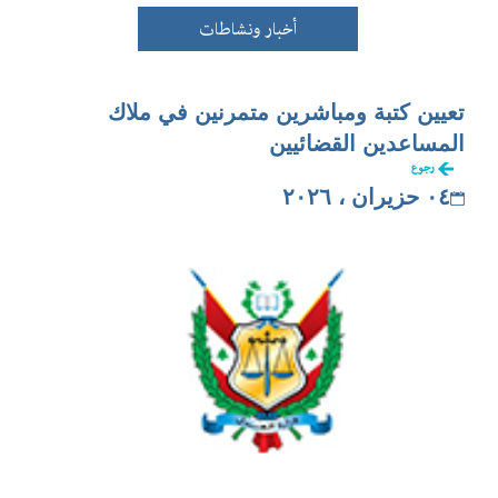
أخبار ونشاطات
تعيين كتبة ومباشرين متمرنين في ملاك
المساعدين القضائيين
رجوع
٠٤ حزيران ، ٢٠٢٦