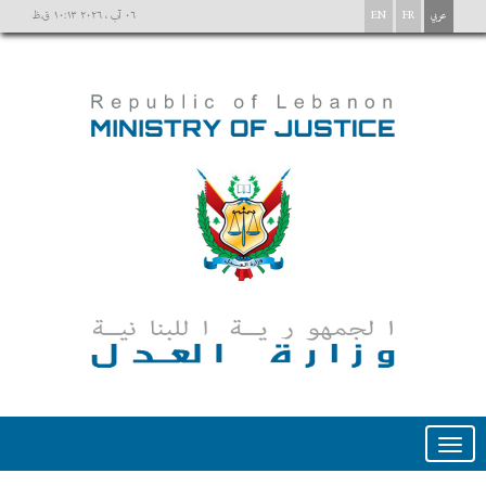
عربي
FR
EN
٠٦ آب ، ٢٠٢٦ ١٠:١٣ ق.ظ
Toggle
navigation