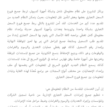
يرتكز المشروع على نظام معلوماتي شامل وشبكة أجهزة كمبيوتر، تربط جميع فروع
السجل التجاري بعضها ببعض لتأمين نقل المعلومات، بحيث يتمكن النظام الجديد من
تقديم عدد كبير من الخدمات. لقد أمن المشروع بالتالي ربط جميع فروع السجل
التجاري بشبكة واحدة وتزويدها بمعدات وأجهزة كمبيوتر حديثة وإعداد نظام
معلوماتي كامل تغطي برامجه كافة الأعمال التي يقوم بها السجل التجاري إبتداءً من
تقديم طلب التسجيل ومتابعة جميع المراحل التي يمر بها لحين الموافقة النهائية
وإصدار رقم التسجيل. كذلك فهو يغطي عمليات التعديل والرسوم والغرامات
والوقوعات وغير ذلك، ويتيح الإحتفاظ بنسخ الكترونية عن جميع المستندات المرفقة
وتخزيتها على أجهزة خاصة وفق فهارس تساعد في الولوج السريع الى هذه المستندات.
كذلك يسمح النظام الجديد الولوج السريع الى المعلومات التي يتضمنها أي ملف
وإعداد الإحصائيات عن مختلف أنواع السجلات عبر برامج مُعدّة لهذه الغاية وتبادل
المعلومات بين جميع فروع السجل التجاري.
إن أبرز الخدمات المقدمة من النظام المعلوماتي هي:
• تنظيم جميع إجراءات السجل التجاري الإدارية من ناحية تسجيل الشركات
والمؤسسات وإجراء التعديلات والرسوم والغرامات وضبط مراحل هذه الإجراءات.
• الإستعلام عن الشركات المسجلة عبر رقمها أو الإسم التجاري أو أي من المعطيات