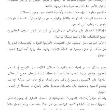
الأُخرى، الأمر الذي كان مستحيلاً بعدم وجود المكننة.
• تقديم معلومات وإحصاءات مفيدة وأساسية للقضاء حول جميع السجلات.
• مساعدة الهيئات الحكومية والمالية والرقابية عبر ربطها مباشرةً بقاعدة المعلومات
وتوفير المعلومات التي تحتاجها.
• إمكانية الحصول على المعلومات عن طريق أي فرع من فروع السجل التجاري في
جميع المحافظات نظراً لربطها بشبكة موحدة.
• تمكين المواطنين من الحصول على المعلومات الأساسية للشركات والمؤسسات التجارية
من المكتب أو المنزل مباشرةً عبر شبكة الإنترنت ودون عناء زيارة أحد فروع السجل
التجاري.
ويتم بشكل مستمر إجراء التحديثات والتعديلات اللازمة على البرامج في السجل
التجاري. وتقوم وزارة العدل حالياً بدراسة خطة شاملة لإدخال جميع السجلات
القديمة على الكمبيوتر. وسيتم في وقت لاحق إنشاء موقع خاص على شبكة الإنترنت
يسمح للجميع بالحصول على معلومات محددة تتعلق بالشركات المسجلة في السجل
التجاري.
وقد تم مؤخراً إستبدال التجهيزات المعلوماتية في السجل التجاري في جميع المناطق
بتجهيزات حديثة، كما تم تنقيح البرنامج من قبل شركة متخصصة، ويتم العمل حالياً