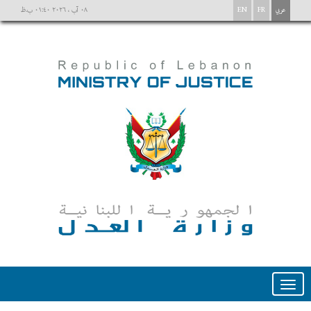
عربي
FR
EN
٠٨ آب ، ٢٠٢٦ ٠١:٤٠ ب.ظ
Toggle
navigation