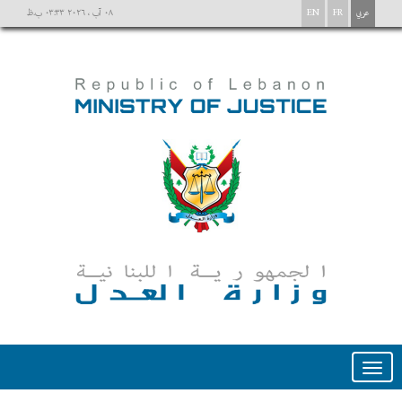
عربي
FR
EN
٠٨ آب ، ٢٠٢٦ ٠٣:٣٣ ب.ظ
Toggle
navigation