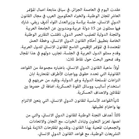
عقدت اليوم في العاصمة الجزائر، في سياق متابعة اعمال المؤتمر
العاشر للجان الوطنية، والخبراء الحكوميين العرب في مجال القانون
الدولي الانساني، جلسة برئاسة وزيرالعدل اللواء أشرف ريفي، شارك
فيها ممثلون عن 15 دولة عربية،ومندوبين عن الجامعة العربية
واللجنة الدولية للصليب الحمر الدولي، ناقشت التقارير الوطنية
الخاصة بتطبيق أحكام القانون الدولي الانساني، وخطة العمل
المعتمدة في المؤتمر الإقليمي التاسع للقانون الانساني للدول العربية.
وقدم ممثلو الدول العربية في الجلسة، تجارب دولهم في هذا المجال
وقد تمحور البحث حول نقاط ثلاث:
أولاً: ماهية القانون الدولي الانساني، باعتباره مجموعة من القواعد
القانونية التي تحدد حقوق وواجبات الأطراف المتحاربة ابان
النزاعات المسلحة الدولية وغير الدولية، وتقيد من حريتهم في
استخدام أساليب ووسائل القوة العسكرية، اضافة الى حصرها بين
المقاتلين والاهداف العسكرية.
ثانياً:القواعد الأساسية للقانون الدولي الانساني، التي يتعين الالتزام
بها واحترام تطبيقها.
ثالثاً: أهداف اللجنة الوطنية للقانون الدولي الانساني، والتي من
اهمها، تعزيز التعاون وتبادل الخبرات، مع اللجان والاتحادات
والجمعيات المعنية بهذا القانون، وتقديم المقترحات اللازمة لمواءمة
التشريعات الوطنية، مع قواعد القانون الدولي الانساني.