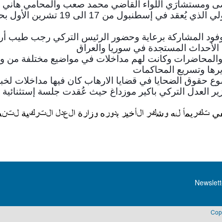
ومستشارَي اللواء القاضي محمد صعب والمحامي هاني الم
الرفاعي للمشاركة في مؤتمر القانون ال
وفود المشاركة برعاية وحضور الرئيس التركي رجب طيب أر
ا الأحداث المستجدة في سوريا والعراق
والمحاضرات وكانت لهم مداخلات في مواضيع مختلفة من وسا
يرها وتسريع المحاكمات
 حقوق الضحايا في قضايا الارهاب كان فيها مداخلات لخبراء
زير العدل التركي باكير موزداغ حيث عُقدت جلسة إستثنائي
ريفي تكريماً له وشكر الأخير بدوره وزارة العدل التركية لت
Newslett
Cop