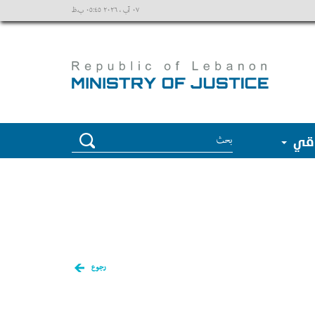
٠٧ آب ، ٢٠٢٦ ٠٥:٤٥ ب.ظ
وقي
رجوع