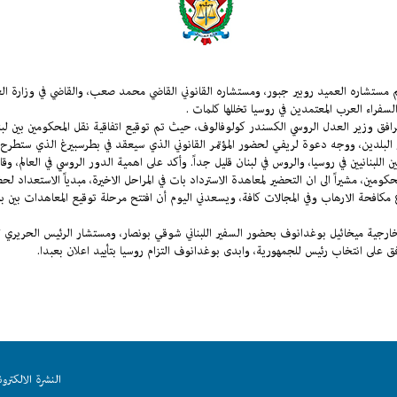
 مستشاره العميد روبير جبور، ومستشاره القانوني القاضي محمد صعب، والقاضي في وزارة الع
فراء العرب المعتمدين في روسيا تخللها كلمات
.
مرافق وزير العدل الروسي الكسندر كولوفالوف، حيث تم توقيع اتفاقية نقل المحكومين بين ل
خير البلدين، ووجه دعوة لريفي لحضور المؤتمر القانوني الذي سيعقد في بطرسبيرغ الذي ستطرح 
للبنانيين في روسيا، والروس في لبنان قليل جداً. وأكد على اهمية الدور الروسي في العالم، وقا
حكومين، مشيراً الى ان التحضير لمعاهدة الاسترداد بات في المراحل الاخيرة، مبدياً الاستعداد
 مكافحة الارهاب وفي المجالات كافة، ويسعدني اليوم أن افتتح مرحلة توقيع المعاهدات بين بل
خارجية ميخائيل بوغدانوف بحضور السفير اللبناني شوقي بونصار، ومستشار الرئيس الحريري
وافق على انتخاب رئيس للجمهورية، وابدى بوغدانوف التزام روسيا بتأييد اعلان بعبدا
.
النشرة الالكترون