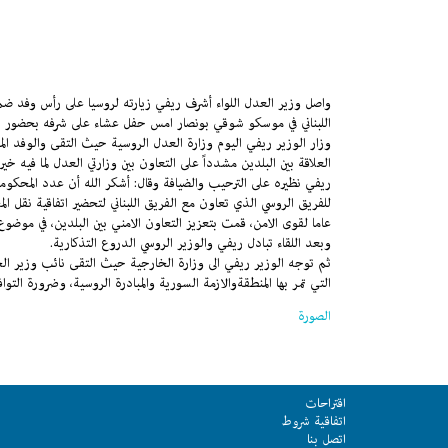
واصل وزير العدل اللواء أشرف ريفي زيارته لروسيا على رأس وفد ضم
اللبناني في موسكو شوقي بونصار امس حفل عشاء على شرفه بحضور الس
وزار الوزير ريفي اليوم وزارة العدل الروسية حيث التقى والوفد ال
العلاقة بين البلدين مشدداً على التعاون بين وزارتي العدل لما فيه 
ريفي نظيره على الترحيب والضيافة وقال: أشكر الله أن عدد المحكومين ا
للفريق الروسي الذي تعاون مع الفريق اللبناني لتحضير اتفاقية نقل الم
عاما لقوى الامن، قمت بتعزيز التعاون الامني بين البلدين، في موضوع
وبعد اللقاء تبادل ريفي والوزير الروسي الدروع التذكارية
.
ثم توجه الوزير ريفي الى وزارة الخارجية حيث التقى نائب وزير ال
التي تمر بها المنطقةوالازمة السورية والمبادرة الروسية، وضرورة الت
الصورة
اقتراحات
اتفاقية شروط
اتصل بنا