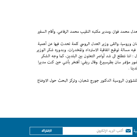
دل محمد فواز، ومدير مكتبه النقيب محمد الرفاعي. وأقام السفير
بنان وروسيا، والقى وزير العدل الروسي كلمة تحدث فيها عن أهمية
فيه مسالة توقيع اتفاقية الاسترداد والمخدرات. وبدوره شكر الوزير
ل : اننا نتطلع الى شد أواصر التعاون بين البلدين، كما وجه الشكر
 لحضور مؤتمر سان بطرسبيرغ. وقال ريفي: أفتخر بأنني حين كنت مديرا
دينا
.
 للشؤون الروسية الدكتور جورج شعبان، وتركز البحث حول الاوضاع
ية
الاشتراك