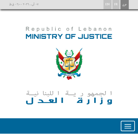
عربي
FR
EN
٠٧ آب ، ٢٠٢٦ ٠٦:٠٠ ق.ظ
Toggle
navigation