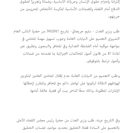
إلتزامًا بإحترام حقوق الإنسان وحرياته الأساسية، وضمانًا وتعزيزًا لحقوق
الدفاع أمام القضاء وللضمانات الأساسية المكرسة للأشخاص المحرومين من
حريتهم،
طلب وزير العدل - سليم جريصاتي- بتاريخ 3012017 من حضرة النائب العام
التمييزي التعميم على النيابات العامة وجوب تسهيل مهمة المحامي في
مواجهة موكليه أمام الضابطة العدلية وفي المخافر والسجون وتطبيق نص
المادة 47 من قانون أصول المحاكمات الجزائية بما تضمنته من ضمانات
وأصول ترتبط بالموقوفين.
وطلب التعميم من النيابات العامة عدم إقفال المحامين العامين المناوبين
لهواتفهم النقالة ليكونوا على تواصل دائم مع المخافر والمفارز لإعطائها
الإشارات المطلوبة، وذلك منعًا للـاخر ببت أي قضية عالقة أمامها.
وفي التاريخ عينه، طلب وزير العدل من حضرة رئيس مجلس القضاء الأعلى
بالتعميم على السادة قضاة التحقيق بتحديد مواعيد جلسات التحقيق