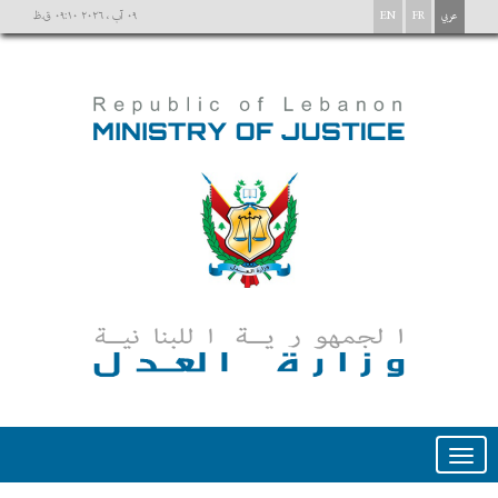
عربي
FR
EN
٠٩ آب ، ٢٠٢٦ ٠٩:١٠ ق.ظ
Toggle
navigation