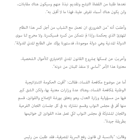
نعدها طلبنا من القضاة الترشح وتقديم نبذة عنهم وسيكون هناك مقابلات،
ولن يكون هناك أسماء تفرض علينا، فهذا ما لا أقبل به".
وأعلنت أنه "من الضروري ان نعمل مع الشباب من أجل كسر هذا النظام
المهترئ الذي يحكمنا، وإذا لم نتمكن من كسره فسيكسرنا. ولا مخرج لنا سوى
الدولة المدنية وهي دولة موجودة، فدستورنا يؤكد على الطابع المدني للدولة".
وأعربت عن تمسكها بمشروع القانون المدني الاختياري للأحوال الشخصية،
معتبرة هذا الأمر "أساسي لا منفذ للبنان من دونه".
أما عن موضوع مكافحة الفساد، فقالت: "أقرت الحكومة الاستراتيجية
الوطنية لمكافحة الفساد، وهناك عدة وزارات معنية بها، ولكن الشق كبير
فيها من مسؤولية وزارة العدل، وهو يتعلق بورشة الإصلاح والقوانين، قسم
منها أقر في مجلس النواب وقسم نشارك به في كل جلسات اللجان الفرعية
واللجان المشتركة في مجلس النواب لكي تصل هذه القوانين الى خواتيمها
بطريقة جيدة".
وقالت: "بالنسبة الى قانون رفع السرية المصرفية، فقد طلبت من رئيس