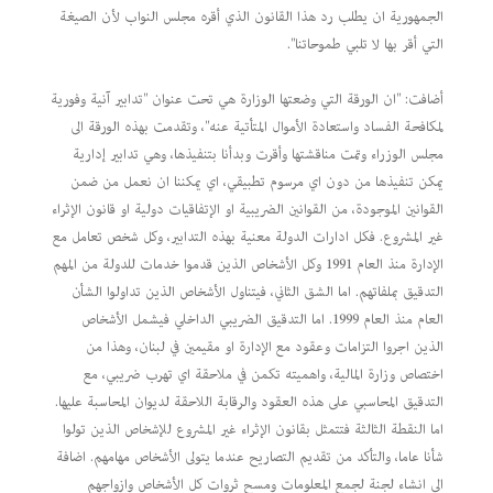
الجمهورية ان يطلب رد هذا القانون الذي أقره مجلس النواب لأن الصيغة
التي أقر بها لا تلبي طموحاتنا".
أضافت: "ان الورقة التي وضعتها الوزارة هي تحت عنوان "تدابير آنية وفورية
لمكافحة الفساد واستعادة الأموال المتأتية عنه"، وتقدمت بهذه الورقة الى
مجلس الوزراء وتمت مناقشتها وأقرت وبدأنا بتنفيذها، وهي تدابير إدارية
يمكن تنفيذها من دون اي مرسوم تطبيقي، اي يمكننا ان نعمل من ضمن
القوانين الموجودة، من القوانين الضريبية او الإتفاقيات دولية او قانون الإثراء
غير المشروع. فكل ادارات الدولة معنية بهذه التدابير، وكل شخص تعامل مع
الإدارة منذ العام 1991 وكل الأشخاص الذين قدموا خدمات للدولة من المهم
التدقيق بملفاتهم. اما الشق الثاني، فيتناول الأشخاص الذين تداولوا الشأن
العام منذ العام 1999. اما التدقيق الضريبي الداخلي فيشمل الأشخاص
الذين اجروا التزامات وعقود مع الإدارة او مقيمين في لبنان، وهذا من
اختصاص وزارة المالية، واهميته تكمن في ملاحقة اي تهرب ضريبي، مع
التدقيق المحاسبي على هذه العقود والرقابة اللاحقة لديوان المحاسبة عليها.
اما النقطة الثالثة فتتمثل بقانون الإثراء غير المشروع للإشخاص الذين تولوا
شأنا عاما، والتأكد من تقديم التصاريح عندما يتولى الأشخاص مهامهم. اضافة
الى انشاء لجنة لجمع المعلومات ومسح ثروات كل الأشخاص وازواجهم