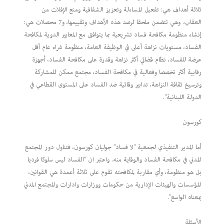
ثلاثة أهداف هي: تفعيل المساءلة وتعزيز الشفافية ومنع الإفلات من
العقاب. وهي تتضمن ملحقا لرصد هذه الأهداف وتقييمها، و7 محصلات هي:
إنشاء منظومة مكافحة فساد تشريعية بما يتوافق مع المعايير الدوية لمكافحة
الفساد، مستويات نزاهة أعلى في الوظيفة العامة، منظومة شراء عام أقل
عرضة للفساد، نظام قضائي أكثر نزاهة وقدرة على مكافحة الفساد، أجهزة
رقابية أكثر تخصصا وفعالية في مكافحة الفساد، مجتمع ممكن للمشاركة
وترسيخ ثقافة النزاهة، تدابير وقائية ضد الفساد على المستوى القطاعي في
الدولة اللبنانية".
كورسون
أما المدير التنفيذي لجمعية "لا فساد" جوليان كورسون، فتناول دور المجتمع
المدني في مكافحة الفساد والوقاية منه. واعتبر ان "الفساد ليس سلوكا فرديا
بل هو منظومة، وأي مقاربة لمكافحته تقوم على ثلاثة أعمدة هي القوانين،
المؤسسات والهيئات الإدارية من حكومات ووزارات وادارات والمجتمع المدني
بمعناه الواسع".
الأسئلة