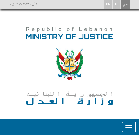
عربي
FR
EN
١٠ آب ، ٢٠٢٦ ٠٣:٣٧ ق.ظ
Toggle
navigation