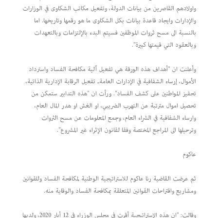
واولادهم القاصرين من بيانات الدولة، وتفعيل مكاتب الشكاوى في الوزارات
والإدارات وايجاد قاعدة بيانات بكل الشكاوى ما هو رقمها وتاريخها. اما
بالنسبة الى مسح ثروات الموظفين فسيتم البدء بالإلتزامات وبالتعهدات
وبالعقود التي قيمتها كبيرة".
وأعلنت ان "أهداف هذه الورقة هي تفعيل آلية مكافحة الفساد واسترداد
الأموال، إرساء الشفافية في الإدارات العامةـ تفعيل الرقابة الإدارية الذاتية،
تحفيز المواطنين على كشف الفساد". ورأت ان "هذه التدابير ستمكن من
تحصيل اموال مترتبة عن التهرب الضريبي، او الغش او هدر المال العام،
وارساء الشفافية في الشراء العام، وجمع المعلومات عن مسح الثروات
وترحيلها الى المراجع المختصة وفقا لقانون الإثراء غير المشروع".
عاكوم
ثم عرضت القاضية رنا عاكوم للاستراتيجية الوطنية لمكافحة الفساد وللقوانين
ومشاريع واقتراحات القوانين المتعلقة بمكافحة الفساد والوقاية منه.
وقالت: "ان هذه الإستراتيجية أقرت في مجلس الوزراء في 12 أيار 2020، ولديها