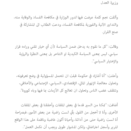
وزيرة العدل
وألقت نجم كلمة عرضت فيها لدور الوزارة في مكافحة الفساد والوقاية منه،
والتدابير الآنية والفورية لمكافحة الفساد، ودعت الطلاب الى المشاركة في
صنع القرار.
وقالت: "كل ما نقوم به يدخل ضمن السياسة لأن أي خيار تقني وراءه قرار
سياسي، ليس بمعنى السياسة الكيدية او التناحر بل بمعنى النظرة والرؤية
والإختيار السياسي".
وأعلنت: "أنا أشارك في حكومة قبلت ان تتحمل المسؤولية في وضع تعرفونه،
وتحاول معالجة الإنهيار المالي، الإقتصادي، السياسي، الإجتماعي والأخلاقي،
وتتلقف غضب الناس وتحاول ان تعالج كل الأزمات بما فيها وباء كورونا".
أضافت: "تمكنا من السير قدما في بعض الملفات وأخفقنا في بعض الملفات
الأخرى. وأنا لا أخجل من القول بأني لست راضية عن بعض الأمور، فبصراحة
أنا لست راضية حتى عن أدائنا، وأحيانا أكون غاضبة وناقمة على هذا الواقع
المرير وأسجل اعتراضاتي، ولكن المشوار طويل ويجب أن نكمل العمل".