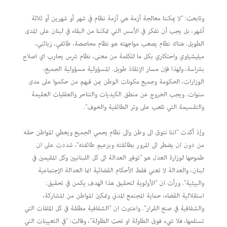
وتابعت: "لا يمكننا معالجة أزمة هي أزمة نظام في شهر أو شهرين أو ثلاثة
أشهر، بل يجب أن نفكر في الأسس التي تمكننا من البقاء في لبنان على المدى
الطويل. هناك نظام يصعب مواجهته هو نظام محاصصة، طائفي، زبائني،
ميليشياوي واحتكاري بكل ما للكلمة من معنى، نظام شرس يحارب اي اصلاح
بشراسة، ولهذا فإن مسار الإنقاذ طويل. المسؤولية مسؤولية الجميع،
الوزارات، الحكومة وجميع مكونات الوطن بمن فيهم من حكموا على مدى
سنوات. ويجب الخروج عن منطق الكيديات والتناحر والعقليات العقيمة
والتقسيمة التي تلعب على وتر الطائفية والخوف".
وإذ أكدت "اننا نتوق الى وطن والى نظام يحمي الجميع ويعطي المواطن حقه
من دون ان يضطر الى المرور بطائفته وبزعيم طائفته"، شددت على ان
طموحها لوزارة العدل هو "توفير العدالة الى كل اللبنانيين وكل المقيمين في
لبنان، والعدالة لا تعني فقط الأحكام القضائية انما العدالة الإجتماعية
والبيئية". ورأت ان "الأولوية لتحقيق هذا الهدف يكمن في تحقيق:
استقلالية القضاء، حماية المجتمع المدني وتمكين المواطن من المشاركة،
والشفافية في صنع القرار". واعتبرت ان "الشفافية مطلقة في كل الملفات التي
تستلمها، فلا شيء فوق الطاولة او تحت الطاولة"، وقالت: "في التعيينات التي