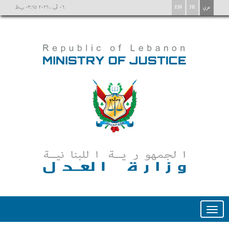
عربي
FR
EN
٠٦ آب ، ٢٠٢٦ ٠٣:١٥ ب.ظ
Toggle
navigation