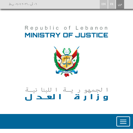
عربي
FR
EN
٠٦ آب ، ٢٠٢٦ ٠٩:٠٩ ب.ظ
Toggle
navigation