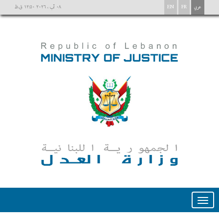
عربي
FR
EN
٠٨ آب ، ٢٠٢٦ ١٢:٥٠ ق.ظ
Toggle
navigation