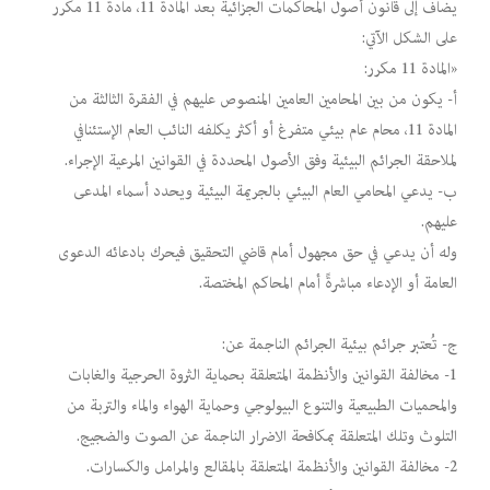
يضاف إلى قانون أصول المحاكمات الجزائية بعد المادة 11، مادة 11 مكرر
على الشكل الآتي:
«المادة 11 مكرر:
أ- يكون من بين المحامين العامين المنصوص عليهم في الفقرة الثالثة من
المادة 11، محام عام بيئي متفرغ أو أكثر يكلفه النائب العام الإستئنافي
لملاحقة الجرائم البيئية وفق الأصول المحددة في القوانين المرعية الإجراء.
ب- يدعي المحامي العام البيئي بالجريمة البيئية ويحدد أسماء المدعى
عليهم.
وله أن يدعي في حق مجهول أمام قاضي التحقيق فيحرك بادعائه الدعوى
العامة أو الإدعاء مباشرةً أمام المحاكم المختصة.
ج- تُعتبر جرائم بيئية الجرائم الناجمة عن:
1- مخالفة القوانين والأنظمة المتعلقة بحماية الثروة الحرجية والغابات
والمحميات الطبيعية والتنوع البيولوجي وحماية الهواء والماء والتربة من
التلوث وتلك المتعلقة بمكافحة الاضرار الناجمة عن الصوت والضجيج.
2- مخالفة القوانين والأنظمة المتعلقة بالمقالع والمرامل والكسارات.