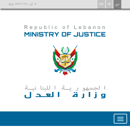
عربي
FR
EN
٠٧ آب ، ٢٠٢٦ ٠٣:٢٦ ق.ظ
Toggle
navigation