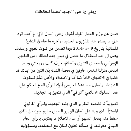
ريفي رد على "الجديد"مفنداً المغالطات
صدر عن وزير العدل اللواء أشرف ريفي البيان الآتي: لم أعتد الرد
على ما يصدر عن تلفزيون الجديد، وآخره ما جاء في النشرة
المسائية بتاريخ 9 -5 -2014 ،وما تضمن من تلوث لغوي وإسفاف،
وصل الى حد استغلال ما حصل في بيتي بعد لحظات من التفجير
الإجرامي لمسجدي التقوى والسلام، حيث كنت وزوجتي وسط
انقاض منزلنا المدمر، غارقين في محنة الشك بأن اثنين من ابنائنا قد
قضيا في الانفجار، تماماً كما كنا والاصدقاء والأهل نتألم لسقوط
الشهداء، ونحاول مساعدة الجرحى.أترك للرأي العام الحكم على
هذا السلوك الاعلامي "الراقي" الذي تتميز به الجديد.
تصويباً لما تضمنه التقرير الذي بثته الجديد، وللرأي القانوني
المجتزأ الذي ورد على لسان الوزير السابق سليم جريصاتي،الذي
سقط منه بفعل السهو أو عدم الاطلاع،ما يفترض بالرأي العام
اللبناني معرفته، في مسألة تعاون لبنان مع المحكمة، ومسؤولية