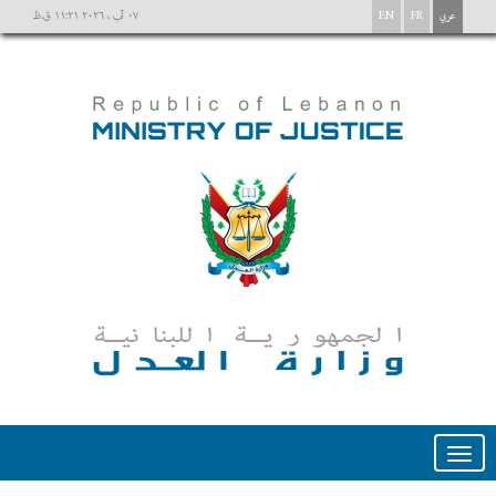
عربي
FR
EN
٠٧ آب ، ٢٠٢٦ ١١:٢١ ق.ظ
Toggle
navigation