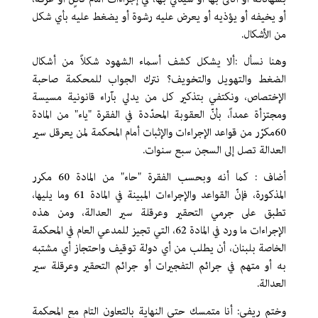
أو يخيفه أو يؤذيه أو يعرض عليه رشوة أو يضغط عليه بأي شكل
من الأشكال.
وهنا نسأل :ألا يشكل كشف أسماء الشهود شكلاً من أشكال
الضغط والتهويل والتخويف؟ نترك الجواب للمحكمة صاحبة
الإختصاص، ونكتفي بتذكير كل من يدلي بآراء قانونية مسيسة
ومجتزأة عمداً، بأنّ العقوبة المحدّدة في الفقرة "ياء" من المادة
60مكرّر من قواعد الإجراءات والإثبات أمام المحكمة لمن يعرقل سير
العدالة تصل إلى السجن سبع سنوات.
أضاف : كما أنه وبحسب الفقرة "حاء" من المادة 60 مكرر
المذكورة، فإنّ القواعد والإجراءات المبينة في المادة 61 وما يليها،
تطبق على جرمي التحقير وعرقلة سير العدالة، ومن هذه
الإجراءات ما ورد في المادة 62، التي تجيز للمدعي العام في المحكمة
الخاصة بلبنان، أن يطلب من أي دولة توقيف واحتجاز أي مشتبه
به أو متهم في جرائم التفجيرات أو جرائم التحقير وعرقلة سير
العدالة.
وختم ريفي: أنا متمسك حتى النهاية بالتعاون التام مع المحكمة