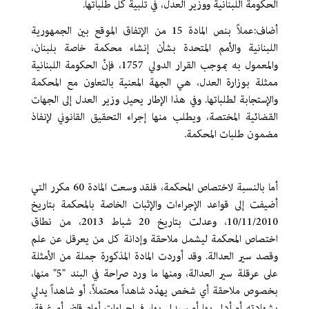
الحكومة اللبنانية ووزير العدل، في تلبية كل طلباتها.
أضاف:عملاً بنص المادة 15 من الإتفاق الموقع بين الجمهورية
اللبنانية والأمم المتحدة بشأن إنشاء محكمة خاصة بلبنان،
والمعمول به بموجب القرار الدولي 1757، فإنّ الحكومة اللبنانية
ممثلة بوزارة العدل، هي الجهة المعنية بالتعاون مع المحكمة
والإستجابة لطلباتها. وفي هذا الإطار يحيل وزير العدل إلى الجهات
القضائية المختصة، ويطلب منها إجراء التحقيق القانوني لإنفاذ
مضمون طلبات المحكمة.
أما بالنسبة لاختصاص المحكمة، فلقد وسعت المادة 60 مكرر التي
أضيفت إلى قواعد الإجراءات والإثبات الخاصة بالمحكمة بتاريخ
10/11/2010، وعدلت بتاريخ 20 شباط 2013، من نطاق
اختصاص المحكمة ليشمل ملاحقة وإدانة كل من يعرقل عن علم
وقصد سير العدالة. وقد أوردت المادة المذكورة جملة من الأمثلة
على عرقلة سير العدالة، ومنها ما ورد صراحة في البند "5" منها،
بخصوص ملاحقة أي شخص يهدّد شاهداً محتملاً، أو شاهداً يدلي
بشهادته أو أدلى بها أو سيدلي بها، في إجراءات أمام قاضٍ أ
و غرفة،