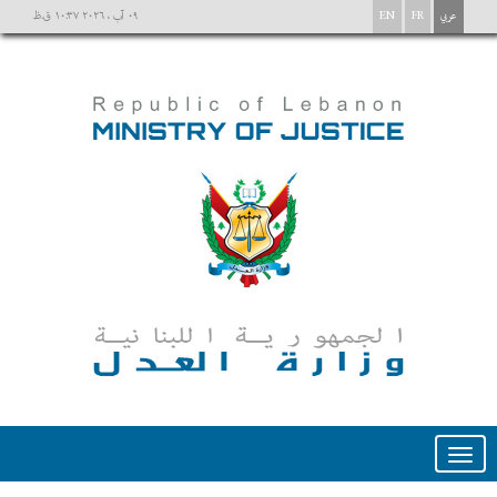
عربي
FR
EN
٠٩ آب ، ٢٠٢٦ ١٠:٣٧ ق.ظ
Toggle
navigation