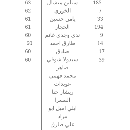
185
سيلين ميشال
63
7
الخوري
62
33
يامن حسين
61
194
الحجار
61
9
ندى وجدي غانم
60
14
طارق احمد
60
17
صادق
60
سيدولا شوقي
60
39
ضاهر
محمد فهمي
عويدات
ريشار حنا
السمرا
ايلي اميل ابو
مراد
علي طارق