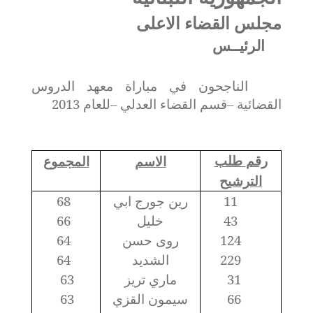
مجلس القضاء الاعلى
الرئيــس
الناجحون في مباراة معهد الدروس
القضائية –قسم القضاء العدلي –للعام 2013
رقم طلب
الاسم
المجموع
الترشيح
11
رين جورج ابي
68
43
خليل
66
124
روى حسن
64
229
الشديد
64
31
ماري تريز
63
66
سيمون القزي
63