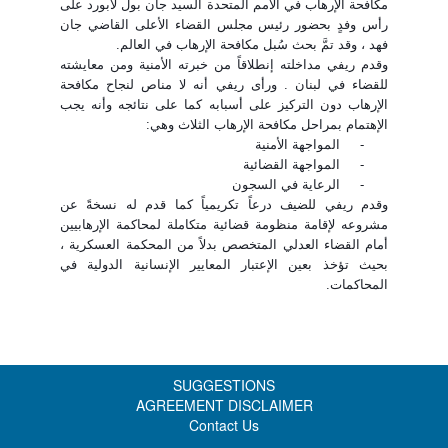
مكافحة
الإرهاب في الأمم المتحدة السيد جان بول
لابورد على
رأس وفدٍ بحضور رئيس مجلس
القضاء الأعلى القاضي جان
فهد ، وقد تمَّ
بحث سُبل مكافحة الإرهاب في العالم.
وقدم ريفي
مداخلته إنطلاقاً من خبرته الأمنية ومن
معايشته
للقضاء في لبنان . ورأى ريفي أنه لا
مناص لنجاح مكافحة
الإرهاب دون التركيز على
أسبابه كما على نتائجه وأنه يجب
الإهتمام
بمراحل مكافحة الإرهاب الثلاث وهي:
-
المواجهة
الأمنية
-
المواجهة القضائية
-
الرعاية في السجون
وقدم ريفي للضيف درعاً
تكريمياً كما قدم له نسخةً عن
مشروعه
لإقامة منظومة قضائية متكاملة لمحاكمة
الإرهابيين
أمام القضاء العدلي المتخصص
بدلاً من المحكمة العسكرية ،
بحيث تؤخذ
بعين الإعتبار المعايير الإنسانية الدولية
في
المحاكمات.
SUGGESTIONS
AGREEMENT DISCLAIMER
Contact Us