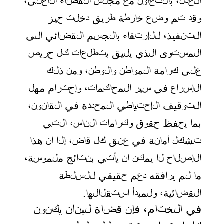
العدل، بالتعاون مع مجلس القضاء الأعلى،
وقد تم وضع خارطة طريق دخلت حيز
التنفيذ، للإرتقاء بالجسم القضائي الى
المستوى الذي يليق بتطلعات كل حريص
على كرامة المواطن والوطن، ومن ذلك
الإسراع في سير المحاكمات، وإحترام مهل
التوقيف الإحتياطي المحددة في القانون،
بما يحفظ حقوق وكرامات الناس، التي
تشكل أمانة في عنق كل قاض، إلا ان هذا
الإصلاح لا يمكن ان يأتي بنتائج ملموسة،
ما لم يرافقه دعم حقيقي للسلطة
القضائية، ولمبدأ استقلالها
.
في الختام، فإن قضاة لبنان يكنون