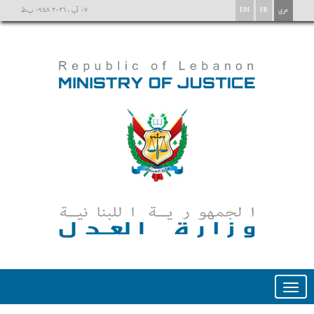
عربي
FR
EN
٠٧ آب ، ٢٠٢٦ ٠٩:٤٨ ب.ظ
Toggle
navigation