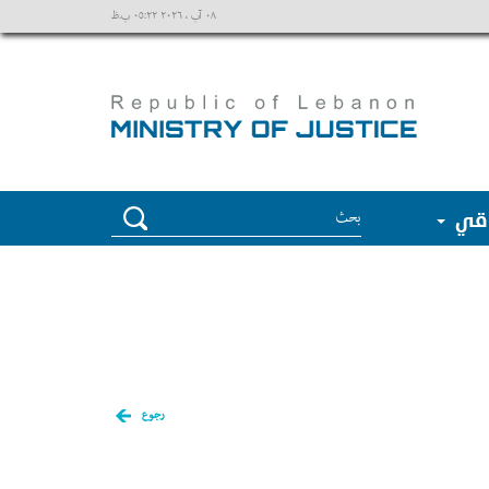
٠٨ آب ، ٢٠٢٦ ٠٥:٢٢ ب.ظ
وقي
رجوع