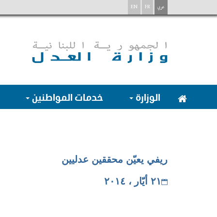
عربي
FR
EN
الوزارة
خدمات المواطنين
ريفي يعيّن محققين عدليين
٢١ أيّار ، ٢٠١٤