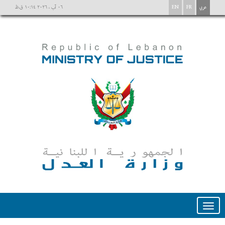
عربي
FR
EN
٠٦ آب ، ٢٠٢٦ ١٠:١٤ ق.ظ
Toggle
navigation