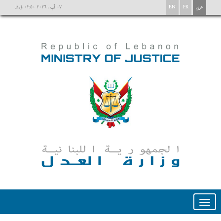
عربي
FR
EN
٠٧ آب ، ٢٠٢٦ ٠٢:٥٠ ق.ظ
Toggle
navigation