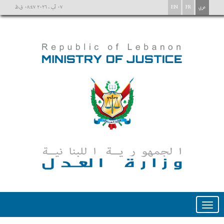
عربي
FR
EN
٠٧ آب ، ٢٠٢٦ ٠٨:٤٧ ق.ظ
Toggle
navigation