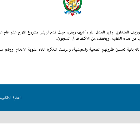
جوزيف العنداري، وزير العدل اللواء أشرف ريفي، حيث قدم لريفي مشروع اقتراح عفو عام عن 
 جانب من هذه القضية، ويخفف من الاكتظاظ في السجون.
ذلك بغية تحسين ظروفهم الصحية والمعيشية، وعرضت المذكرة الغاء عقوبة الاعدام، ووضع س
النشرة الالكترون