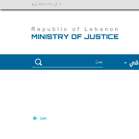
٠٦ آب ، ٢٠٢٦ ٠٣:٢٤ ق.ظ
وقي
رجوع