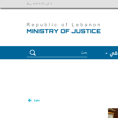
٠٧ آب ، ٢٠٢٦ ٠٨:١٤ ب.ظ
وقي
رجوع