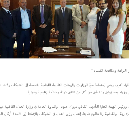
 النزاهة ومكافحة الفساد "
 وزراء ومسؤولين وناشطين من أكثر من ثلاثين دولة ومنظمة إقليمية ودولية .
ورئيس الهيئة العليا للتأديب القاضي مروان عبود ، والمديرة العامة في وزارة العدل القاضية مي
رية ، والقاضية رنا عاكوم ضابط إتصال وزير العدل في الشبكة ، بالإضافة إلى الأستاذ أركان الس