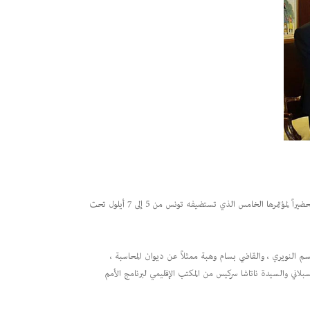
بصفته رئيساً للشبكة العربية لتعزيز النزاهة ومكافحة الفساد ، عقد اللواء أشرف ريفي إجتماعاً ضمَّ الوزارات والهيئات النقابية اللبنانية المنضمة إلى الشبكة ، وذلك تحضيراً لمؤتمرها الخامس الذي تستضيفه تونس من 5 إلى 7 أيلول تحت
سم النويري ، والقاضي بسام وهبة ممثلاً عن ديوان المحاسبة ،
بلاني والسيدة ناتاشا سركيس من المكتب الإقليمي لبرنامج الأمم