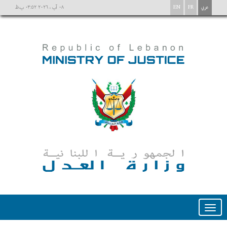
عربي
FR
EN
٠٨ آب ، ٢٠٢٦ ٠٣:٥٢ ب.ظ
Toggle
navigation