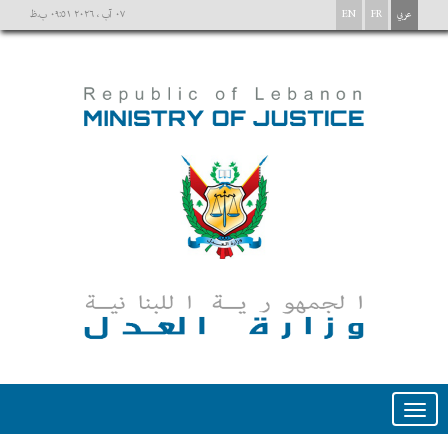
عربي
FR
EN
٠٧ آب ، ٢٠٢٦ ٠٩:٥١ ب.ظ
Toggle
navigation