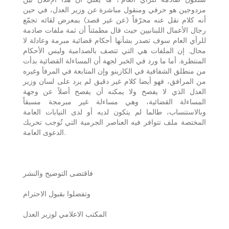
مزدوجين هو حرفي ومنقول مباشرة عن وزير العدل، في حين
أنه كلام نقل عنه محرّفاً (عن غير قصد) بمعرض لقائه تجمّع
رجال الأعمال اللبنانيين حيث قال مطمئناً أن ثمة ملفات صادمة
للرأي العام سوف تصدر بشأنها أحكام قضائية مبرمة وعادلة لا
محال. إن الملفات هي التي تتصف بالصدامية وليس الأحكام
المنتظرة. أما ما ورد في الخبر لجهة أن المساءلة القضائية بدأت
من منطلق الشفافية في الكازينو وإن المتابعة في المرفأ وغيره
من المرافق، فهو أيضا كلام غير دقيق لم يرد على لسان وزير
العدل الذي لا يفصح ولا يمكنه أن يفصح أصلاً عن وجهة
المساءلة القضائية، وهي مساءلة غير مبرمجة مسبقاً
وبالاستنساب، طالما لم يتكون لديه أو لدى النيابات العامة
المختصة ملف تتوافر فيه العناصر الجرمية التي تُوجب تحريك
الدعوى العامة.
فاقتضى التوضيح والنشر
وتفضلوا بقبول الاحترام
المكتب الاعلامي لوزير العدل