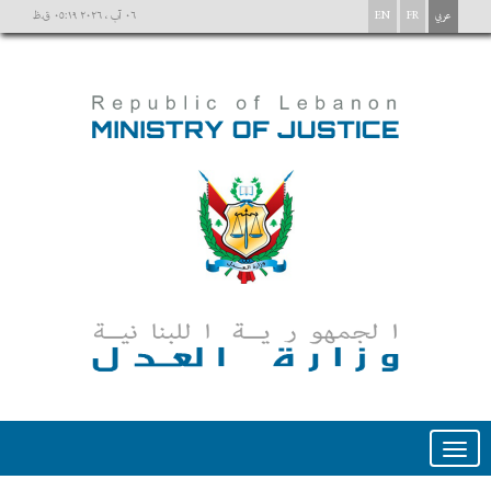
عربي
FR
EN
٠٦ آب ، ٢٠٢٦ ٠٥:١٩ ق.ظ
Toggle
navigation