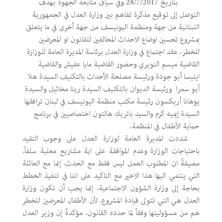
بتاريخ 28/7/2017 وفي سياق متابعة الجهود بهدف
التوصل إلى توقيع مذكرة تفاهم بين وزارة العدل في الجمهورية
اللبنانية من جهة ومنظمة اليونيسف من جهة أخرى في ما يتعلق
بمشروع تحسين اوضاع الاحداث المخالفين للقانون او المعرضين
للخطر، عقد اجتماع في وزارة العدل برئاسة المديرة العامة للوزارة
القاضية ميسم النويري وحضور القاضية مايا عفيش والقاضية
ايليسا أبو جودة ورئيسة مصلحة الأحداث بالتكليف السيدة هلا
أبو سمرا ورئيسة الديوان بالتكليف السيدة ريتا مخائيل والسيدة
يوهانا أريكسون رئيسة مكتب منظمة اليونيسف في لبنان ترافقها
السيدة إيميه كرم والسيد باتريك هالتون اختصاصيين في برنامج
حماية الأطفال في المنظمة،
شددت المديرة العامة لوزارة العدل على وجوب التقيد
باحتياجات الوزارة وعدم الموافقة على اية مشاريع معلبة سلفاً،
مضيفةً ان المطلوب العمل ليس فقط مع الحدث، إنما مع العائلة
التي ينتمي اليها هذا الاخير مع التاكيد على اننا في تنفيذ الخطط
بحاجة إلى وزارة الشؤون الاجتماعية، إنما يجب أن تكون وزارة
العدل هي التي تتولى قيادة المشروع، لأن الأطفال المعرضين للخطر
هم من مسؤوليتها وفقاً لما حدده القانون، مؤكدةً إن وزير العدل