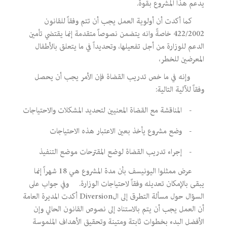
يدعم هذا المشروع بقوة.
كما أكدت أن أولوية العمل يجب أن تتم وفقاً للقانون
422/2002 خاصةً وانه يتضمن نصوصاً متقدمة إنما يقتضي تأمين
الدعم للوزارة من أجل تفعيلها، وتحديداً في ما يتعلق بالأطفال
المعرضين للخطر،
وإنه في ما خص تدريب القضاة فإن الأمر يجب أن يحصل
وفقاً للآلية التالية:
-
المناقشة مع القضاة المعنيين لتحديد المشكلات والاحتياجات
-
وضع مشروع يأخذ بعين الاعتبار هذه الاحتياجات
-
إجراء تدريب القضاة لوضع المقترحات موضع التنفيذ
عرض ممثلوا اليونيسف بأن مدة المشروع هي 18 شهراً إنما
يبقى بالإمكان تعديله وفقاً لاحتياجات الوزارة. وفي جواب على
السؤال حول مسألة التطرق إلى ال
Diversion
أكدت المديرة العامة
أن العمل يجب أن يتم بالاستناد إلى نصوص القانون الحالي وإن
الأفضل البدء بخطوات ثابتة ومتينة وتحقيق الأهداف الملموسة