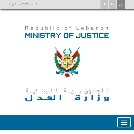
عربي
FR
EN
٠٦ آب ، ٢٠٢٦ ١٠:١٠ ق.ظ
Toggle
navigation