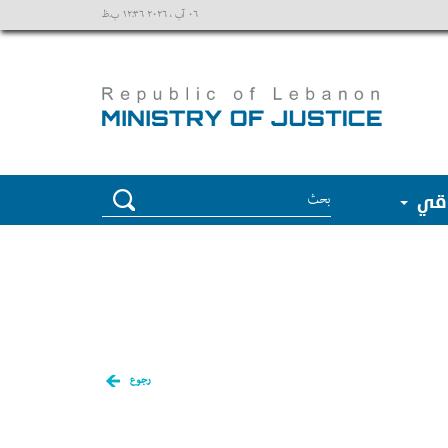
٠٦ آب ، ٢٠٢٦ ١٢:٣٦ ب.ظ
وقي
رجوع