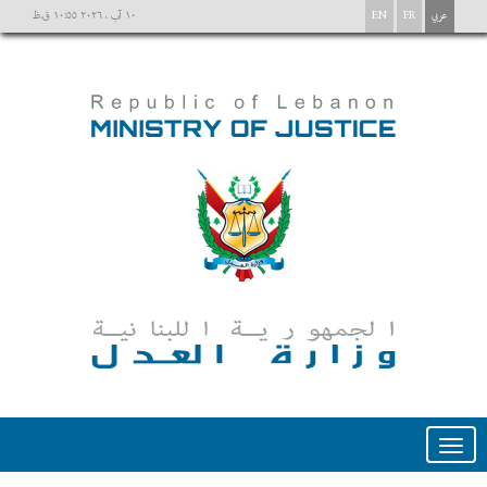
عربي
FR
EN
١٠ آب ، ٢٠٢٦ ١٠:٥٥ ق.ظ
Toggle
navigation