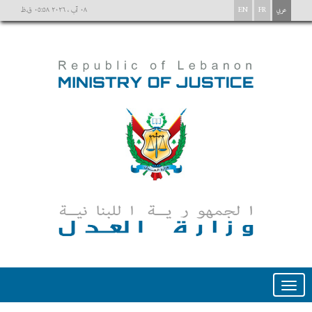
عربي
FR
EN
٠٨ آب ، ٢٠٢٦ ٠٥:٥٨ ق.ظ
Toggle
navigation