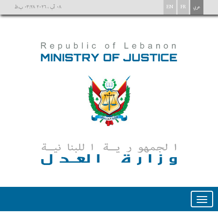
عربي
FR
EN
٠٨ آب ، ٢٠٢٦ ٠٣:٢٨ ب.ظ
Toggle
navigation