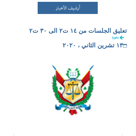
أرشيف الأخبار
تعليق الجلسات من ١٤ ت٢ الى ٣٠ ت٢
رجوع
١٣ تشرين الثاني ، ٢٠٢٠