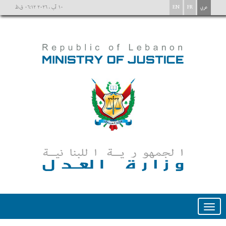
عربي
FR
EN
١٠ آب ، ٢٠٢٦ ٠٦:١٢ ق.ظ
Toggle
navigation