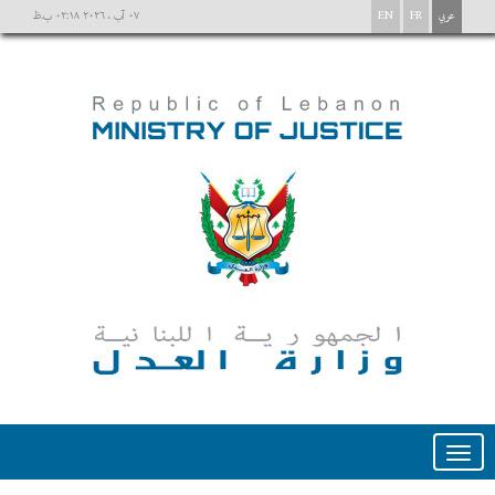
عربي
FR
EN
٠٧ آب ، ٢٠٢٦ ٠٢:١٨ ب.ظ
Toggle
navigation