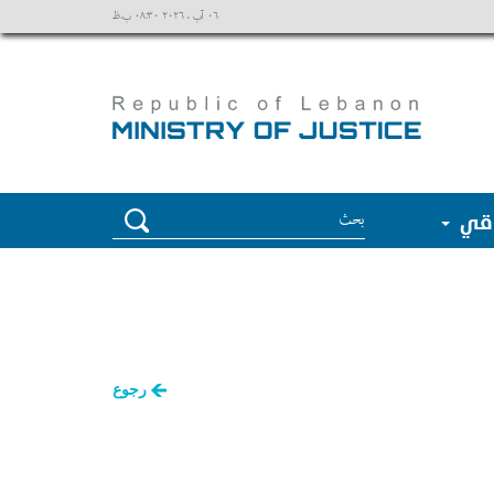
٠٦ آب ، ٢٠٢٦ ٠٨:٣٠ ب.ظ
وقي
رجوع