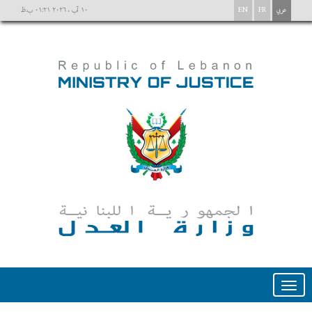
عربي
FR
EN
١٠ آب ، ٢٠٢٦ ٠١:٢١ ب.ظ
Toggle
navigation