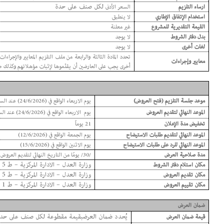
لكل صنف على حدة
ارساء التلزيم
السعر الأدنى
استخدام الإتفاق الإطاري
لا ينطبق
القيمة التقديرية للمشروع
غير معلنة
بدل دفتر الشروط
لا يوجد
لغات أخرى
لا يوجد
تحدد المادة الثالثة والرابعة من ملف التلزيم المعايير والإجرا
معايير وإجراءات
أخرى يجب على العارضين أن يقدّموها لإثبات مؤهلاتهم وكذلك ط
موعد جلسة التلزيم (فتح العروض)
يوم الاربعاء الواقع في (24/6/2026) عند الساعة 11.00
الموعد النهائي لتقديم العروض
يوم الاربعاء الواقع في (24/6/2026) عند الساعة 10.30
تخفيض مدة الإعلان
21 يوماً
الموعد النهائ
ي لتقديم
طلبات الاستيضاح
يوم الجمعة الواقع في (12/6/2026)
الموعد النهائي للرد على طلبات الاستيضاح
يوم الاثنين الواقع في (15/6/2026)
مدة صلاحية العرض
/30/ يومًا من التاريخ النهائي لتقديم العروض
وزارة العدل – الادارة المركزية – ط 5 – مصلحة الديوان
مكان استلام دفتر الشروط
وزارة العدل – الادارة المركزية – ط 5 – مصلحة الديوان
مكان تقديم العروض
وزارة العدل – الادارة المركزية – ط 1 – قاعة الاجتماعات
مكان تقييم العروض
ضمان العرض
يُحدد ضمان العرضبقيمة مقطوعة لكل صنف على حدة و
قيمة ضمان العرض