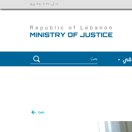
٠٧ آب ، ٢٠٢٦ ٠٣:٤٠ ق.ظ
وقي
رجوع