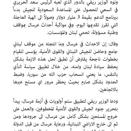
ونوه الوزير ريفي بالدور الذي لعبه الرئيس سعد الحريري
في السعي للحصول على المساعدة السعودية للجيش بدءاً
ببرنامج الدعم بقيمة 3 مليار دولار وصولاً الى الهبة العاجلة
التي تقرر تقديمها اليوم، وفي مواكبة أحداث عرسال بمواقف
وطنية مسؤولة، تحمي لبنان والمؤسسات.
وقال: إن الاحداث في عرسال وما انتجته من موقف لبناني
جامع وحاضن للجيش اللبناني والقوى الأمنية، يؤسس للقيام
بخطوات ناجحة يفترض أن تطبق لحل هذه الازمة بشكل
يحفظ سيادة لبنان وامنه، من خلال تطبيق سياسة النأي
بالنفس، ما يعني انسحاب حزب الله من سوريا، وضبط
الحدود بشكل صارم بحيث يحظر مرور اي مسلح عبرها
بالاتجاهين.
ودعا الوزير ريفي لتطبيق سلم أولويات في أزمة عرسال، يبدأ
بتحرير جنود الجيش والقوى الأمنية المخطوفين، والعمل على
خروج المسلحين بشكل كامل من عرسال، الى جرودها ومن
ثم الى خارج الاراضي اللبنانية، ورعاية عرسال من قبل الدولة