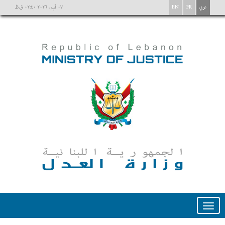
عربي
FR
EN
٠٧ آب ، ٢٠٢٦ ٠٢:٤٠ ق.ظ
Toggle
navigation