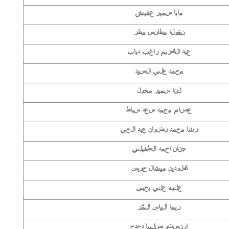
مايا سمير عفيش
نقولا مطانس مطر
عبد الكريم راغب دياب
محمد علي السيد
لنا سمير مخول
عصام محمد سعد سباط
رشا محمد رضوان عبد الحي
جنان احمد الطفيلي
كلودين ميشال حويس
عليه علي يحيى
ريما الياس المّر
ارنستو صليبا دحدح