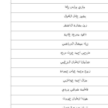
ماري بولس زكا
بشير عادل الكيال
رين بشارة الاشقر
دافيد مسعد غادية
زياد ميشال الرياشي
ضحى احمد عزت سعد
جوليانا انطوان الزغبي
ربيع محمد عباس حمودة
منال احمد عيتاني
فاطمة شوقي بريدي
هيندا انطوان عيروت
إيمان جورج العجيل