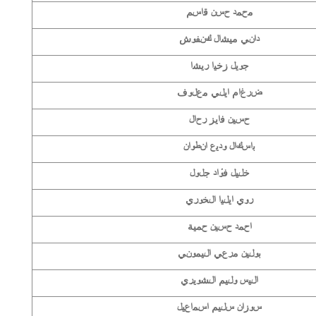
محمد حسن قاسم
داني ميشال كنفوش
جويل زخيا ريشا
ضرغام ايلي معلوف
حسين فايز رحال
باسكال وديع انطوان
خليل فؤاد جلول
روي ايليا الخوري
احمد حسين حمية
بولين مرعي اليموني
اليس وليم الشويري
سوزان سليم اسماعيل