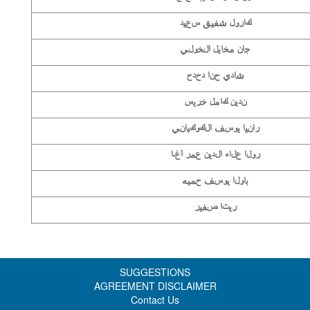
كارول شفيق سعيد
جان مخايل الخولي
شادي حنا دحدح
ندين كامل خريس
رانيا يوسف الكوكباني
رولا علاء الدين عمر آغـا
باولا يوسف حميه
ريتا صفير
SUGGESTIONS
AGREEMENT DISCLAIMER
Contact Us