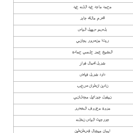
محمد ماجد عبد الله عيد
اكرم مالك جابر
بلسم سهيل الياس
ريتا منصور بجاني
الشيخ عمر حلمي حمادة
شربل كمال فواز
داود شربل فياض
نادين انطوان صعب
نيقول جبرائيل مجدلاني
مروة معروف الخضر
جورجيت الياس نخله
ايمان ميشال قسطنطين