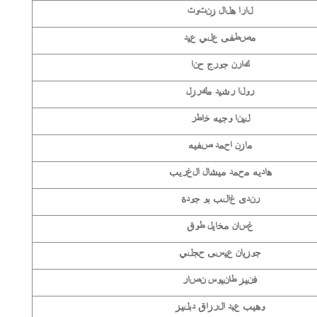
لارا هلال زنتوت
مصطفى علي عيد
كارن جورج حنا
رولا رشيد مكرزل
لينا وجيه خاطر
مازن احمد صفيه
هاديه محمد ميشال الغريب
رندى غالب بو جودة
غسان مخايل طوق
جوزيان عيسى حجلي
فنيز طانيوس نصار
وهيب عبد الرزاق دبليز