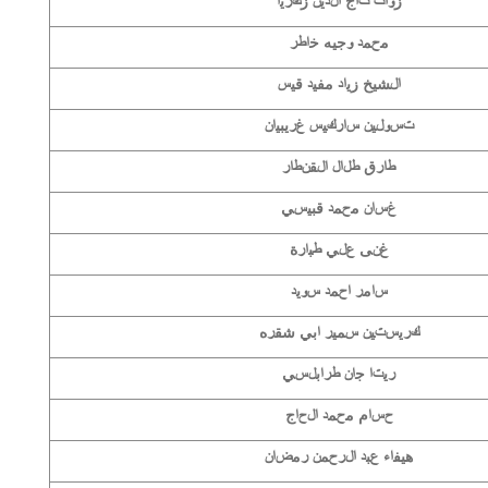
زوات تاج الدين زكريا
محمد وجيه خاطر
الشيخ زياد مفيد قيس
تسولين ساركيس غريبيان
طارق طلال القنطار
غسان محمد قبيسي
غنى علي طبارة
سامر احمد سويد
كريستين سمير ابي شقره
ريتا جان طرابلسي
حسام محمد الحاج
هيفاء عبد الرحمن رمضان