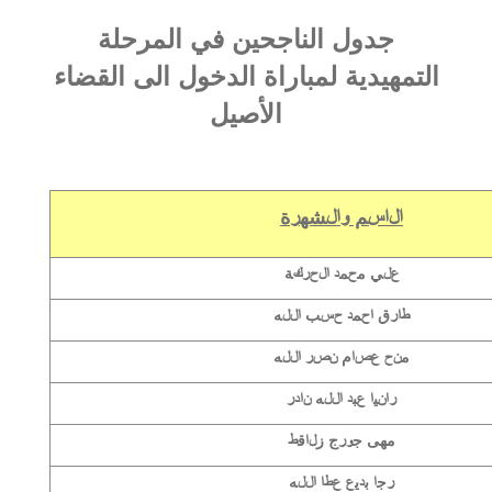
جدول الناجحين في المرحلة
التمهيدية لمباراة الدخول الى القضاء
الأصيل
الاسم والشهرة
علي محمد الحركة
طارق احمد حسب الله
منح عصام نصر الله
رانيا عبد الله نادر
مهى جورج زلاقط
رجا بديع عطا الله