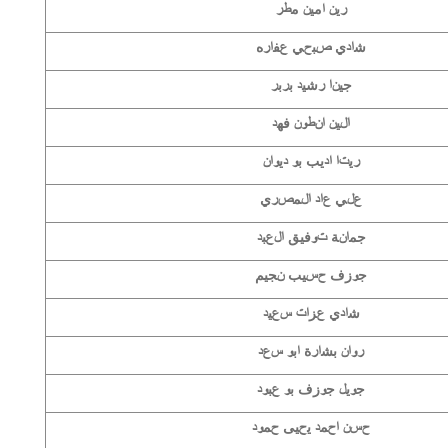
رين امين مطر
شادي صبحي عفاره
جينا رشيد بربر
الين انطون فهد
ريتا اديب بو ديوان
علي عاد المصري
جمانة توفيق العبد
جوزف حسيب نجيم
شادي عزات سعيد
روان بشارة ابو سعد
جويل جوزف بو عبود
حسن احمد يحيى حمود