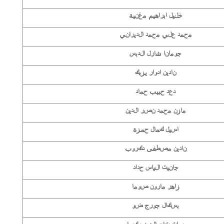
خليل ابراهيم مغنية
محمد علي محمد الديراني
جومانا شارل الدبس
نادين ادوار يزبك
دعد حبيب حماد
مازن محمد نصر الدين
اسيل كمال حمزة
نادين مصطفى دكروب
جانيت الياس حداد
زاهر مارون صوما
بسكال جورج ضو