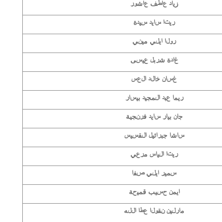
زياد عاطف عاشور
ريتا سايد سيدة
رولا ايلي ميني
غادة شربل عيسى
غسان خالد العس
ريما عبد المجيد بيسار
جان بيار سايد فرنجية
ساشا جبرائيل القسيس
ريتا الياس مرعي
سمير ايلي صفا
ايمن حسيب قميحة
مارلين نقولا عطا الله