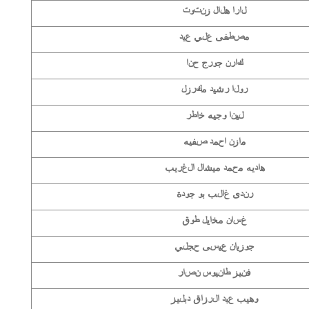
لارا هلال زنتوت
مصطفى علي عيد
كارن جورج حنا
رولا رشيد مكرزل
لينا وجيه خاطر
مازن احمد صفيه
هاديه محمد ميشال الغريب
رندى غالب بو جودة
غسان مخايل طوق
جوزيان عيسى حجلي
فنيز طانيوس نصار
وهيب عبد الرزاق دبليز