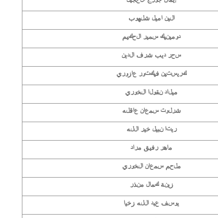
الين اميل شلهوب
دومينيك سمير الحكيم
سحر ديب شرف الدين
كريستين فيكتور عازوري
ميلاد نقولا الخوري
شرلوت سمعان عاقله
ريتا نبيل خير الله
ماهر رفيق مراد
ملحم سمعان الخوري
زينة كمال منذر
يوسف عبد الله زخيا