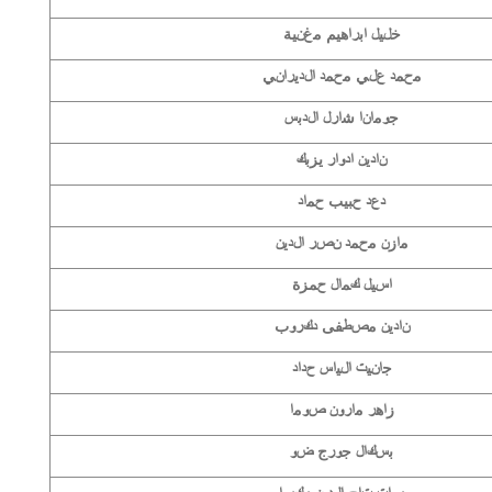
خليل ابراهيم مغنية
محمد علي محمد الديراني
جومانا شارل الدبس
نادين ادوار يزبك
دعد حبيب حماد
مازن محمد نصر الدين
اسيل كمال حمزة
نادين مصطفى دكروب
جانيت الياس حداد
زاهر مارون صوما
بسكال جورج ضو