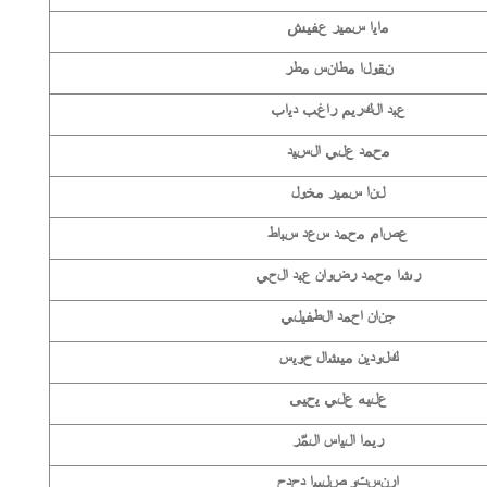
مايا سمير عفيش
نقولا مطانس مطر
عبد الكريم راغب دياب
محمد علي السيد
لنا سمير مخول
عصام محمد سعد سباط
رشا محمد رضوان عبد الحي
جنان احمد الطفيلي
كلودين ميشال حويس
عليه علي يحيى
ريما الياس المّر
ارنستو صليبا دحدح