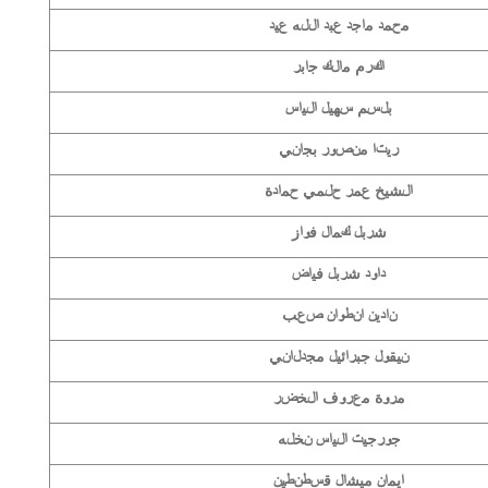
محمد ماجد عبد الله عيد
اكرم مالك جابر
بلسم سهيل الياس
ريتا منصور بجاني
الشيخ عمر حلمي حمادة
شربل كمال فواز
داود شربل فياض
نادين انطوان صعب
نيقول جبرائيل مجدلاني
مروة معروف الخضر
جورجيت الياس نخله
ايمان ميشال قسطنطين