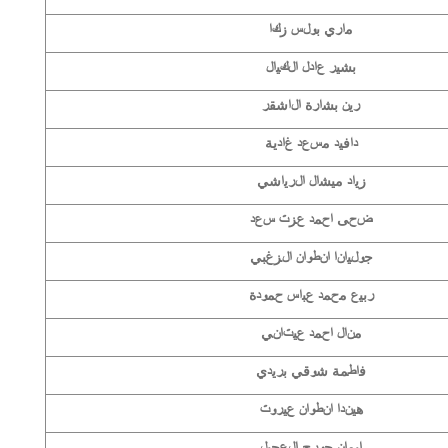
ماري بولس زكا
بشير عادل الكيال
رين بشارة الاشقر
دافيد مسعد غادية
زياد ميشال الرياشي
ضحى احمد عزت سعد
جوليانا انطوان الزغبي
ربيع محمد عباس حمودة
منال احمد عيتاني
فاطمة شوقي بريدي
هيندا انطوان عيروت
إيمان جورج العجيل