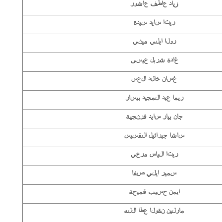
زياد عاطف عاشور
ريتا سايد سيدة
رولا ايلي ميني
غادة شربل عيسى
غسان خالد العس
ريما عبد المجيد بيسار
جان بيار سايد فرنجية
ساشا جبرائيل القسيس
ريتا الياس مرعي
سمير ايلي صفا
ايمن حسيب قميحة
مارلين نقولا عطا الله