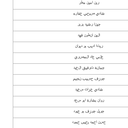
رين امين مطر
شادي صبحي عفاره
جينا رشيد بربر
الين انطون فهد
ريتا اديب بو ديوان
علي عاد المصري
جمانة توفيق العبد
جوزف حسيب نجيم
شادي عزات سعيد
روان بشارة ابو سعد
جويل جوزف بو عبود
حسن احمد يحيى حمود