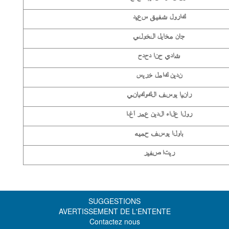
كارول شفيق سعيد
جان مخايل الخولي
شادي حنا دحدح
ندين كامل خريس
رانيا يوسف الكوكباني
رولا علاء الدين عمر آغـا
باولا يوسف حميه
ريتا صفير
SUGGESTIONS
AVERTISSEMENT DE L'ENTENTE
Contactez nous