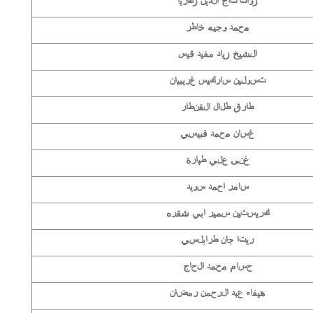
زوات تاج الدين زكريا
محمد وجيه خاطر
الشيخ زياد مفيد قيس
تسولين ساركيس غريبيان
طارق طلال القنطار
غسان محمد قبيسي
غنى علي طبارة
سامر احمد سويد
كريستين سمير ابي شقره
ريتا جان طرابلسي
حسام محمد الحاج
هيفاء عبد الرحمن رمضان