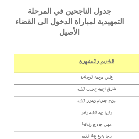
جدول الناجحين في المرحلة
التمهيدية لمباراة الدخول الى القضاء
الأصيل
الاسم والشهرة
علي محمد الحركة
طارق احمد حسب الله
منح عصام نصر الله
رانيا عبد الله نادر
مهى جورج زلاقط
رجا بديع عطا الله