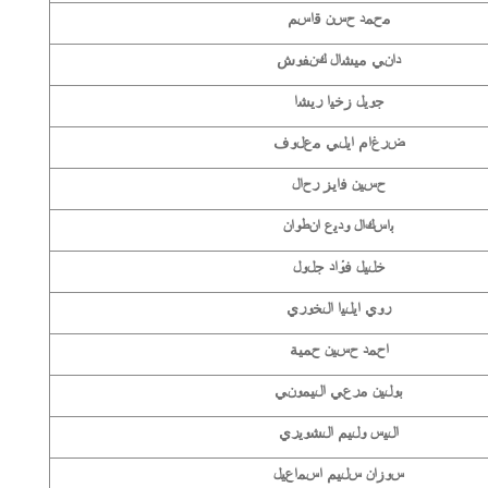
محمد حسن قاسم
داني ميشال كنفوش
جويل زخيا ريشا
ضرغام ايلي معلوف
حسين فايز رحال
باسكال وديع انطوان
خليل فؤاد جلول
روي ايليا الخوري
احمد حسين حمية
بولين مرعي اليموني
اليس وليم الشويري
سوزان سليم اسماعيل