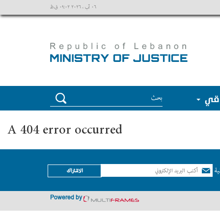
٠٦ آب ، ٢٠٢٦ ٠٩:٠٢ ق.ظ
وقي
A 404 error occurred
ية
الاشتراك
Powered by